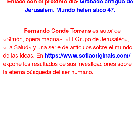
Enlace con el próximo día
Grabado antiguo de
:
Jerusalem. Mundo helenístico 47.
.
……….
Fernando Conde Torrens
es autor de
«Simón, opera magna», «El Grupo de Jerusalén»,
«La Salud» y una serie de artículos sobre el mundo
de las ideas. En
https://www.sofiaoriginals.com/
expone los
resultados de sus investigaciones sobre
la eterna búsqueda del ser humano.
.
. Esparta y Constantinopla Mundo helenístico 46 . Esparta y
Constantinopla Mundo helenístico 46 . Esparta y Constantinopla
Mundo helenístico 46
. Esparta y Constantinopla Mundo helenístico 46 . Esparta y
Constantinopla Mundo helenístico 46 . Esparta y Constantinopla
Mundo helenístico 46
. Esparta y Constantinopla Mundo helenístico 46 . Esparta y