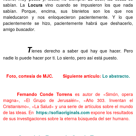
sabían. La
Locura
vino cuando se impusieron los que nada
sabían. Porque, encima, sus bisnietos son los que nos
maleducaron y nos enloquecieron pacientemente. Y lo que
pacientemente se hizo, pacientemente habrá que deshacerlo,
amigo
buscador
.
………. Felicidad in
……….
T
ienes derecho a saber qué hay que hacer. Pero
nadie lo puede hacer por ti. Lo siento, pero así está puesto.
……………….. Felicidad in
Foto, cortesía de MJC.
Siguiente artículo:
Lo abstracto
.
………. Felicidad in
……….
Fernando Conde Torrens
es autor de «Simón, opera
magna», «El Grupo de Jerusalén», «Año 303. Inventan el
Cristianismo», «La Salud» y una serie de artículos sobre el mundo
de las ideas. En
https://sofiaoriginals.com
expone los resultados
de sus investigaciones sobre la eterna búsqueda del ser humano.
……….. Felicidad in