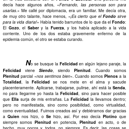
decía hace algunos años, «
Fernando, las personas son para
usarlas
.» Me callé por diplomacia, era un familiar. Me decía otra,
de muy otro talante, hace menos, «
¡Es cierto que el
Fondo
sirve
para la vida diar
i
a!
» Había tenido barruntos de lo que da el
Fondo
:
El
Gozo
, el
Saber
y la
Fuerza
, y los había aplicado a la vida
corriente. Uno de los dos estaba gravemente enfermo de la
epidemia común, el otro se estaba curando.
……….
……….
N
o se busque la
Felicidad
en algún lejano paraje, la
Felicidad
viene
Siendo
, siendo
Plenitud
. Cuando somos
Plenitud
parcial «
nos sentimos bien
«. Cuando somos
Plenos
a la
Totalidad
, la
Felicidad
se nos mete en el alma y sacude
placenteramente. Aplicarse, trabajarse, pulirse, ahí está la
Senda
,
no para llegarme yo hasta la
Felicidad
, sino para hacer posible
que
Ella
surja de mis entrañas. La
Felicidad
la llevamos dentro;
pero no manifestada, sino como posibilidad, como virtualidad,
como eventualidad. Fuimos creados así y debiéramos dar gracias
a
Quien
nos hizo, o
Se
hizo, así. Por eso decía
Plotino
que
siempre somos
Plenitud
en potencia,
Plenitud
en acto, o de
hecho, muy pocos y, todos, no siempre. Es decir, las cosas se