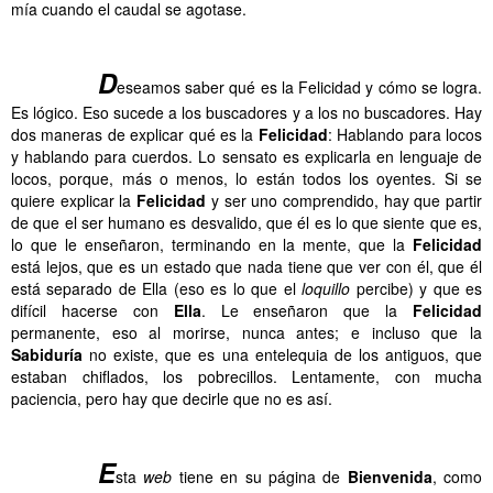
mía cuando el caudal se agotase.
……….
……….
D
eseamos saber qué es la Felicidad y cómo se logra.
Es lógico. Eso sucede a los buscadores y a los no buscadores. Hay
dos maneras de explicar qué es la
Felicidad
: Hablando para locos
y hablando para cuerdos. Lo sensato es explicarla en lenguaje de
locos, porque, más o menos, lo están todos los oyentes. Si se
quiere explicar la
Felicidad
y ser uno comprendido, hay que partir
de que el ser humano es desvalido, que él es lo que siente que es,
lo que le enseñaron, terminando en la mente, que la
Felicidad
está lejos, que es un estado que nada tiene que ver con él, que él
está separado de Ella (eso es lo que el
loquillo
percibe) y que es
difícil hacerse con
Ella
. Le enseñaron que la
Felicidad
permanente, eso al morirse, nunca antes; e incluso que la
Sabiduría
no existe, que es una entelequia de los antiguos, que
estaban chiflados, los pobrecillos. Lentamente, con mucha
paciencia, pero hay que decirle que no es así.
……….
……….
E
sta
web
tiene en su página de
Bienvenida
, como