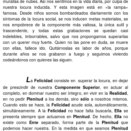
murallas de nubes. Así nos sentimos en la vida diaria, por culpa de
nuestra locura inducida. Y esta imagen está en «la rampa»
famosa. Desde niños somos bombardeados diariamente con los
síntomas de la locura social, se nos inducen metas materiales, se
nos empobrece de la componente más valiosa, la única sutil y
trascendente, y todas estas grabaciones se quedan casi
indelebles, imborrables, salvo que nos propongamos superarlas
con un querer muy fuerte. Quien no las pone en duda, se muere
con ellas, fallece ido. Quitárnoslas es labor de años, porque
durante años se nos grabaron a fuego y seguimos viviendo
codeándonos con quienes las siguen.
……….
……….
L
a
Felicidad
consiste en superar la locura, en dejar
de prescindir de nuestra
Componente
Superior
, en actuar al
completo, en dominar nuestro ser íntegro, en vivir en la
Realidad
,
en no pedir
Plenitud
a los demás, sino
sólo
a nosotros mismos.
Cuando esto se hace, la
Felicidad
acude sola, automáticamente,
simultáneamente. A la
Felicidad
no hace falta buscarla,
Ella
se
presenta siempre que actuamos en
Plenitud
. De hecho,
Ella
no
existe como
Ente
separado, forma parte de la
Plenitud
que
podemos hacer nuestra. En la medida en que seamos
Plenitud