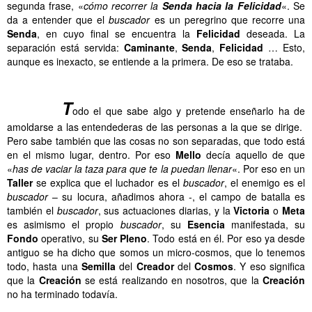
segunda frase, «
cómo recorrer la
Senda hacia la Felicidad
«. Se
da a entender que el
buscador
es un peregrino que recorre una
Senda
, en cuyo final se encuentra la
Felicidad
deseada. La
separación está servida:
Caminante
,
Senda
,
Felicidad
… Esto,
aunque es inexacto, se entiende a la primera. De eso se trataba.
……….
……….
T
odo el que sabe algo y pretende enseñarlo ha de
amoldarse a las entendederas de las personas a la que se dirige.
Pero sabe también que las cosas no son separadas, que todo está
en el mismo lugar, dentro. Por eso
Mello
decía aquello de que
«
has de vaciar la taza para que te la puedan llenar
«. Por eso en un
Taller
se explica que el luchador es el
buscador
, el enemigo es el
buscador
– su locura, añadimos ahora -, el campo de batalla es
también el
buscador
, sus actuaciones diarias, y la
Victoria
o
Meta
es asimismo el propio
buscador
, su
Esencia
manifestada, su
Fondo
operativo, su
Ser
Pleno
. Todo está en él. Por eso ya desde
antiguo se ha dicho que somos un micro-cosmos, que lo tenemos
todo, hasta una
Semilla
del
Creador
del
Cosmos
. Y eso significa
que la
Creación
se está realizando en nosotros, que la
Creación
no ha terminado todavía.