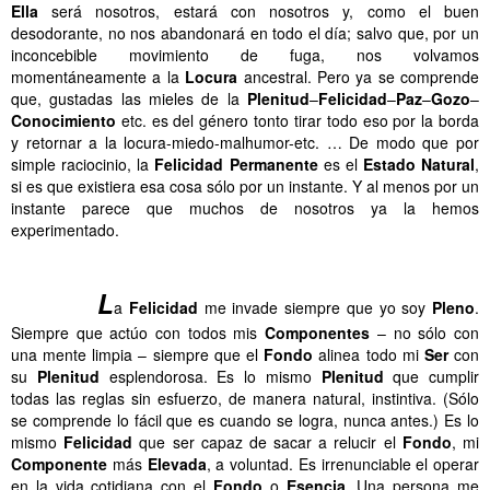
Ella
será nosotros, estará con nosotros y, como el buen
desodorante, no nos abandonará en todo el día; salvo que, por un
inconcebible movimiento de fuga, nos volvamos
momentáneamente a la
Locura
ancestral. Pero ya se comprende
que, gustadas las mieles de la
Plenitud
–
Felicidad
–
Paz
–
Gozo
–
Conocimiento
etc. es del género tonto tirar todo eso por la borda
y retornar a la locura-miedo-malhumor-etc. … De modo que por
simple raciocinio, la
Felicidad
Permanente
es el
Estado
Natural
,
si es que existiera esa cosa sólo por un instante. Y al menos por un
instante parece que muchos de nosotros ya la hemos
experimentado.
……….
……….
L
a
Felicidad
me invade siempre que yo soy
Pleno
.
Siempre que actúo con todos mis
Componentes
– no sólo con
una mente limpia – siempre que el
Fondo
alinea todo mi
Ser
con
su
Plenitud
esplendorosa. Es lo mismo
Plenitud
que cumplir
todas las reglas sin esfuerzo, de manera natural, instintiva. (Sólo
se comprende lo fácil que es cuando se logra, nunca antes.) Es lo
mismo
Felicidad
que ser capaz de sacar a relucir el
Fondo
, mi
Componente
más
Elevada
, a voluntad. Es irrenunciable el operar
en la vida cotidiana con el
Fondo
o
Esencia
. Una persona me