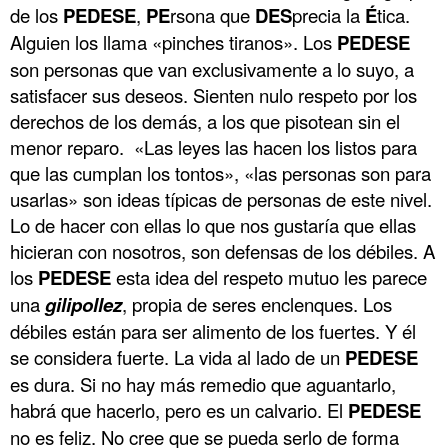
de los
PEDESE
,
PE
rsona que
DES
precia la
É
tica.
Alguien los llama «pinches tiranos». Los
PEDESE
son personas que van exclusivamente a lo suyo, a
satisfacer sus deseos. Sienten nulo respeto por los
derechos de los demás, a los que pisotean sin el
menor reparo. «Las leyes las hacen los listos para
que las cumplan los tontos», «las personas son para
usarlas» son ideas típicas de personas de este nivel.
Lo de hacer con ellas lo que nos gustaría que ellas
hicieran con nosotros, son defensas de los débiles. A
los
PEDESE
esta idea del respeto mutuo les parece
una
gilipollez
, propia de seres enclenques. Los
débiles están para ser alimento de los fuertes. Y él
se considera fuerte. La vida al lado de un
PEDESE
es dura. Si no hay más remedio que aguantarlo,
habrá que hacerlo, pero es un calvario. El
PEDESE
no es feliz. No cree que se pueda serlo de forma