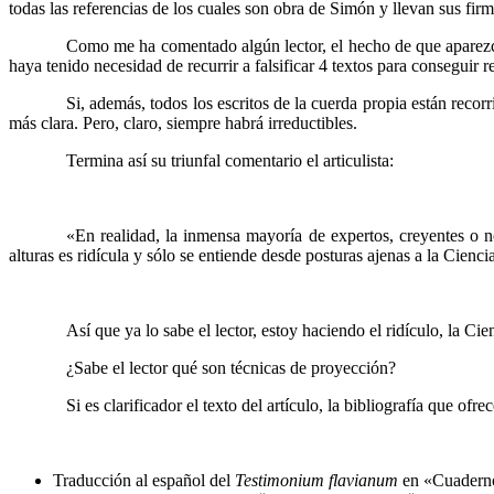
todas las referencias de los cuales son obra de Simón y llevan sus firm
……….
Como me ha comentado algún lector, el hecho de que aparezcan
haya tenido necesidad de recurrir a falsificar 4 textos para conseguir 
……….
Si, además, todos los escritos de la cuerda propia están rec
más clara. Pero, claro, siempre habrá irreductibles.
……….
Termina así su triunfal comentario el articulista:
……….
«En realidad, la inmensa mayoría de expertos, creyentes o n
alturas es ridícula y sólo se entiende desde posturas ajenas a la Cienc
……….
……….
Así que ya lo sabe el lector, estoy haciendo el ridículo, la Ci
……….
¿Sabe el lector qué son técnicas de proyección?
……….
Si es clarificador el texto del artículo, la bibliografía que of
Traducción al español del
Testimonium flavianum
en «Cuadernos