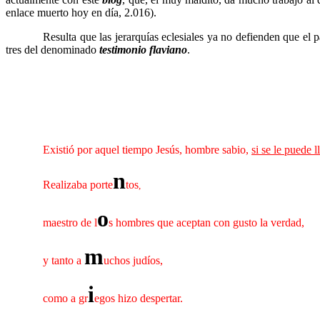
enlace muerto hoy en día, 2.016).
……….
Resulta que las jerarquías eclesiales ya no defienden que el 
tres del denominado
testimonio flaviano
.
……….
Existió por aquel tiempo Jesús, hombre sabio,
si se le puede 
n
……….
Realizaba porte
tos
,
o
……….
maestro de l
s hombres que aceptan con gusto la verdad,
m
……….
y tanto a
uchos judíos,
i
……….
como a gr
egos hizo despertar.