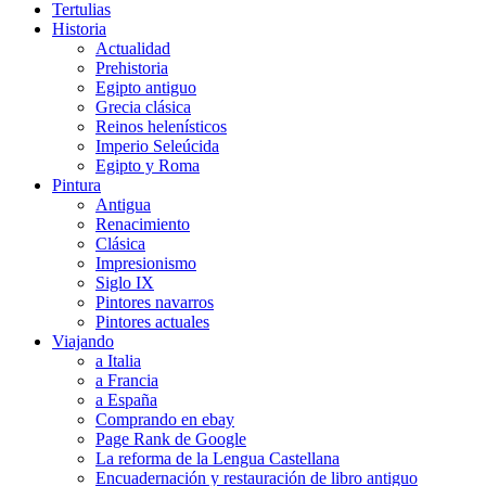
Tertulias
Historia
Actualidad
Prehistoria
Egipto antiguo
Grecia clásica
Reinos helenísticos
Imperio Seleúcida
Egipto y Roma
Pintura
Antigua
Renacimiento
Clásica
Impresionismo
Siglo IX
Pintores navarros
Pintores actuales
Viajando
a Italia
a Francia
a España
Comprando en ebay
Page Rank de Google
La reforma de la Lengua Castellana
Encuadernación y restauración de libro antiguo