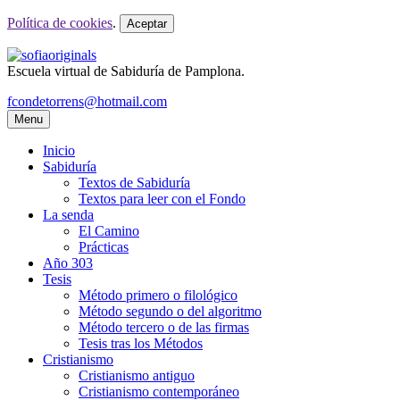
Política de cookies
.
Aceptar
Escuela virtual de Sabiduría de Pamplona.
fcondetorrens@hotmail.com
Menu
Inicio
Sabiduría
Textos de Sabiduría
Textos para leer con el Fondo
La senda
El Camino
Prácticas
Año 303
Tesis
Método primero o filológico
Método segundo o del algoritmo
Método tercero o de las firmas
Tesis tras los Métodos
Cristianismo
Cristianismo antiguo
Cristianismo contemporáneo