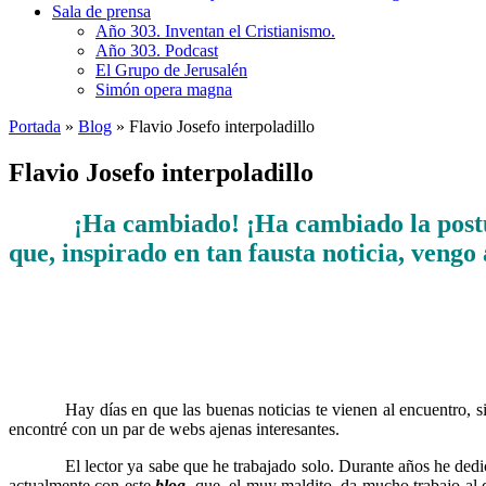
Sala de prensa
Año 303. Inventan el Cristianismo.
Año 303. Podcast
El Grupo de Jerusalén
Simón opera magna
Portada
»
Blog
»
Flavio Josefo interpoladillo
Flavio Josefo interpoladillo
¡Ha cambiado! ¡Ha cambiado la postur
……….
que, inspirado en tan fausta noticia, vengo
……….
Hay días en que las buenas noticias te vienen al encuentro, 
encontré con un par de webs ajenas interesantes.
……….
El lector ya sabe que he trabajado solo. Durante años he dedi
actualmente con este
blog
, que, el muy maldito, da mucho trabajo al 