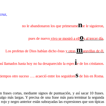
cruz,
n
no le abandonaron los que primerame
te le siguieron,
o
pues de nuevo
vivo se mostró a ell
s
al tercer día
,
m
Los profetas de Dios habían dicho éstas
y otras
aravillas de él.
i
así llamados hasta hoy no ha desaparecido la espec
e de los cristianos.
s
tiempos otro suceso …. acaeció entre los seguidore
de Isis en Roma.
 frases cortas, mediante signos de puntuación, y así sacar 10 frases.
 algo más largas. Y precisa de una frase más para terminar la segunda
n rojo y negro anterior están subrayadas las expresiones que son típicas