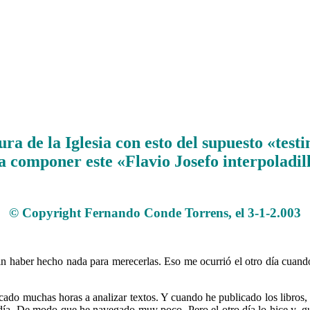
a de la Iglesia con esto del supuesto «test
 a componer este «Flavio Josefo interpoladil
.
© Copyright Fernando Conde Torrens, el 3-1-2.003
.
sin haber hecho nada para merecerlas. Eso me ocurrió el otro día cuand
cado muchas horas a analizar textos. Y cuando he publicado los libros, 
día. De modo que he navegado muy poco. Pero el otro día lo hice y, gu