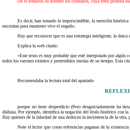
……….
De él tomaron su nombre los cristianos, cuya tribu perdura ha
……….
Es decir, han tomado lo imprescindible, la mención histórica
necesitan para mantener vivo el engaño.
……….
Hay que reconocer que es una estrategia inteligente, la única q
……….
Explica la web citada:
……….
«Este texto es muy probable que esté interpolado por algún copi
todos los varones eximios y pretendidos mesías de su tiempo. Esta cita
……….
Recomendaba la lectura total del apartado
REFLEXI
……….
……….
porque no tiene desperdicio (Pero desgraciadamente ha desap
diáfana. Por ejemplo, identifica la negación del Jesús histórico con la
Hay quienes de la falsedad de una deducen la inexistencia de la otra, 
……….
Note el lector que como referencias paganas de la existencia 