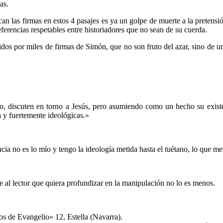
as.
 las firmas en estos 4 pasajes es ya un golpe de muerte a la pretensi
referencias respetables entre historiadores que no sean de su cuerda.
orridos por miles de firmas de Simón, que no son fruto del azar, sino d
……….
o, discuten en torno a Jesús, pero asumiendo como un hecho su existe
ia y fuertemente ideológicas.»
encia no es lo mío y tengo la ideología metida hasta el tuétano, lo que m
rece al lector que quiera profundizar en la manipulación no lo es menos.
……….
 de Evangelio» 12, Estella (Navarra).