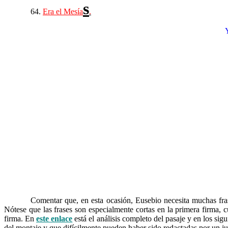
s
……….
64.
Era el Mesía
.
Y
……….
Comentar que, en esta ocasión, Eusebio necesita muchas frase
Nótese que las frases son especialmente cortas en la primera firma, 
firma. En
este enlace
está el análisis completo del pasaje y en los sigu
del montaje y que difícilmente pueden haber sido redactadas por un ju