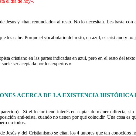
sta el día de hoy».
……….
 de Jesús y «han renunciado» al resto. No lo necesitan. Les basta con
ue les cabe. Porque el vocabulario del resto, en azul, es cristiano y no 
sta cristiano en las partes indicadas en azul, pero en el resto del texto
 suele ser aceptada por los expertos.»
……….
ONES ACERCA DE LA EXISTENCIA HISTÓRICA 
arecido). Si el lector tiene interés en captar de manera directa, si
 posición anti-teísta, cuando no tienen por qué coincidir. Una cosa es qu
pero no todos.
de Jesús y del Cristianismo se citan los 4 autores que tan conocidos no