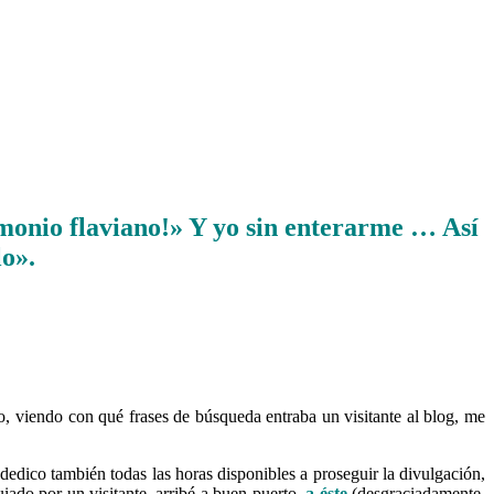
imonio flaviano!» Y yo sin enterarme … Así
lo».
o, viendo con qué frases de búsqueda entraba un visitante al blog, me
dedico también todas las horas disponibles a proseguir la divulgación,
iado por un visitante, arribé a buen puerto,
a éste
(desgraciadamente,