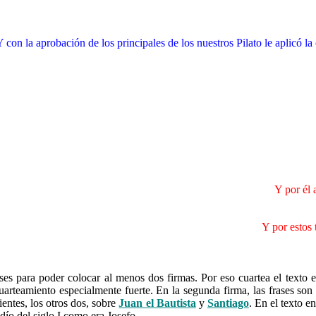
 con la aprobación de los principales de los nuestros Pilato le aplicó la 
Y por él 
Y por estos 
……….
s para poder colocar al menos dos firmas. Por eso cuartea el texto en
cuarteamiento especialmente fuerte. En la segunda firma, las frases son
ientes, los otros dos, sobre
Juan el Bautista
y
Santiago
. En el texto e
dío del siglo I como era Josefo.