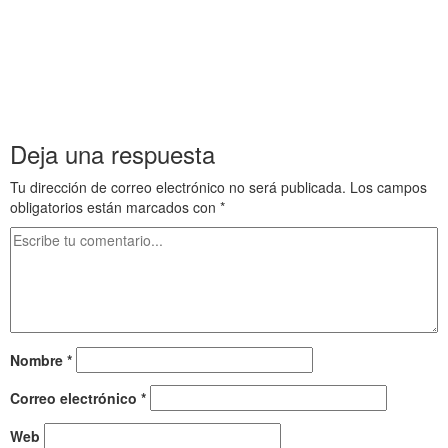
Gimnasia ocular 10 Gimnasia ocular 10 Gimnasia ocular 10
Gimnasia ocular 10 Gimnasia ocular 1
a sd fgh jkl ñq we rt yu iop zx cv bn m0 as df ghj kl ñqw ert yu
io pz xc vb nm 0a sdf ghj klñ qwe rt yui opz xcv bnm 0a sdf gh jkl
ñqw ert yu iop zx cvb nm 0a sdf ghj klñq wer tyu i o pzx cvb n
m0df df dfdfs de tres al cuarto
Deja una respuesta
Tu dirección de correo electrónico no será publicada.
Los campos
obligatorios están marcados con
*
Nombre
*
Correo electrónico
*
Web