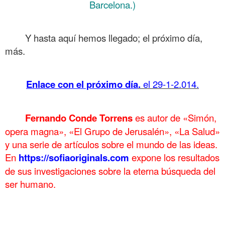
Barcelona.)
.
Y hasta aquí hemos llegado; el próximo día,
más.
.
Enlace con el próximo día
.
el 29-1-2.014.
.
Fernando Conde Torrens
es autor de «Simón,
opera magna», «El Grupo de Jerusalén», «La Salud»
y una serie de artículos sobre el mundo de las ideas.
En
https://sofiaoriginals.com
expone los
resultados
de sus investigaciones sobre la eterna búsqueda del
ser humano.
.
Gimnasia ocular 10 Gimnasia ocular 10 Gimnasia ocular 10