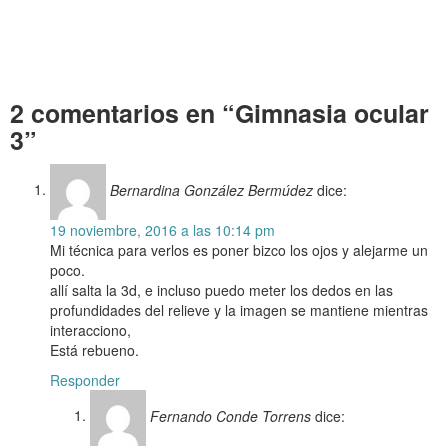
Gimnasia ocular 3
Gimnasia ocular 3 Gimnasia ocular 3 Gimnasia ocular 3 Gimnasia
ocular 3 Gimnasia ocular 3 Gimnasia ocular 3 Gimnasia ocular 3
2 comentarios en “Gimnasia ocular
3”
Bernardina González Bermúdez
dice:
19 noviembre, 2016 a las 10:14 pm
Mi técnica para verlos es poner bizco los ojos y alejarme un
poco.
allí salta la 3d, e incluso puedo meter los dedos en las
profundidades del relieve y la imagen se mantiene mientras
interacciono,
Está rebueno.
Responder
Fernando Conde Torrens
dice: