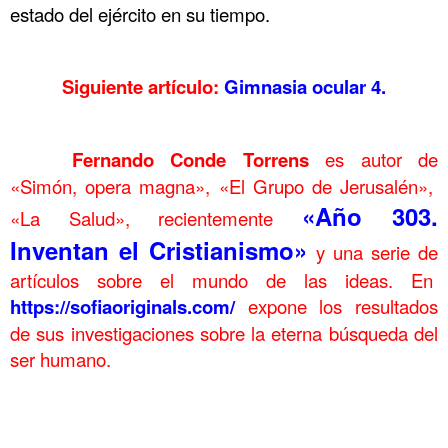
estado del ejército en su tiempo.
………..
Siguiente artículo:
Gimnasia ocular 4.
………..
……….
Fernando Conde Torrens
es autor de
«Simón, opera magna», «El Grupo de Jerusalén»,
«Año 303.
«La Salud», recientemente
Inventan el Cristianismo»
y una serie de
artículos sobre el mundo de las ideas. En
https://sofiaoriginals.com/
expone los resultados
de sus investigaciones sobre la eterna búsqueda del
ser humano.
……….
Gimnasia ocular 3 Gimnasia ocular 3 Gimnasia
Gimnasia ocular 3
ocular 3 Gimnasia ocular 3 Gimnasia ocular 3 Gimnasia ocular 3