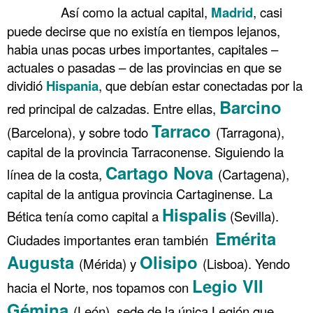
……….
Así como la actual capital,
Madrid
, casi
puede decirse que no existía en tiempos lejanos,
habia unas pocas urbes importantes, capitales –
actuales o pasadas – de las provincias en que se
dividió
Hispania
, que debían estar conectadas por la
Barcino
red principal de calzadas. Entre ellas,
Tarraco
(Barcelona), y sobre todo
(Tarragona),
capital de la provincia Tarraconense. Siguiendo la
Cartago Nova
línea de la costa,
(Cartagena),
capital de la antigua provincia Cartaginense. La
Hispalis
Bética tenía como capital a
(Sevilla).
Emérita
Ciudades importantes eran también
Augusta
Olisipo
(Mérida) y
(Lisboa). Yendo
Legio VII
hacia el Norte, nos topamos con
Gémina
(León), sede de la única Legión que