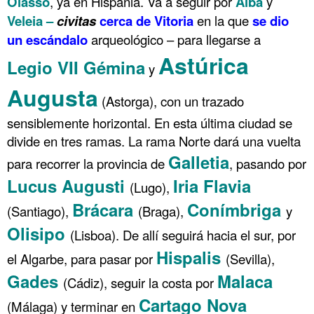
Oiasso
, ya en Hispania. Va a seguir por
Alba
y
Veleia –
civitas
cerca de Vitoria
en la que
se dio
un escándalo
arqueológico – para llegarse a
Astúrica
Legio VII Gémina
y
Augusta
(Astorga), con un trazado
sensiblemente horizontal. En esta última ciudad se
divide en tres ramas. La rama Norte dará una vuelta
Galletia
para recorrer la provincia de
, pasando por
Lucus Augusti
Iria Flavia
(Lugo),
Brácara
Conímbriga
(Santiago),
(Braga),
y
Olisipo
(Lisboa). De allí seguirá hacia el sur, por
Hispalis
el Algarbe, para pasar por
(Sevilla),
Gades
Malaca
(Cádiz), seguir la costa por
Cartago Nova
(Málaga) y terminar en