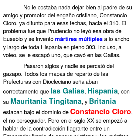
……….
No le costaba nada dejar bien al padre de su
amigo y promotor del engaño cristiano, Constancio
Cloro, ya difunto para esas fechas, hacia el 310. El
problema fue que Prudencio no leyó esa obra de
Eusebio y se inventó
mártires múltiples
a lo ancho
y largo de toda Hispania en pleno 303. Incluso, a
voleo, se le escapó uno, que cayó en las Galias.
……….
Pasaron siglos y nadie se percató del
gazapo. Todos los mapas de reparto de las
Prefecturas con Diocleciano señalaban
las Galias
Hispania
correctamente que
,
, con
Mauritania Tingitana
Britania
su
, y
Constancio Cloro
estaban bajo el dominio de
,
el no perseguidor. Pero en el siglo XX se empezó a
hablar de la contradicción flagrante entre un
Emperador limpio de sangre cristiana y los mártires