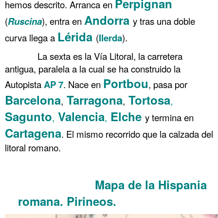
Perpignan
hemos descrito. Arranca en
Andorra
(
Ruscina
), entra en
y tras una doble
Lérida
curva llega a
(
Ilerda
).
……….
La sexta es la Vía Litoral, la carretera
antigua, paralela a la cual se ha construido la
Portbou
Autopista
AP 7
. Nace en
, pasa por
Barcelona
Tarragona
Tortosa
,
,
,
Sagunto
Valencia
Elche
,
,
y termina en
Cartagena
. El mismo recorrido que la calzada del
litoral romano.
.
Mapa de la Hispania
Hispania romana de Kiepert 1890
romana. Pirineos.
Hispania romana de Kiepert 1890