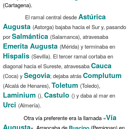
(Cartagena).
Astúrica
……….
El ramal central desde
Augusta
(Astorga) bajaba hacia el Sur y, pasando
Salmántica
por
(Salamanca), atravesaba
Emerita Augusta
(Mérida) y terminaba en
Hispalis
(Sevilla). El tercer ramal cortaba en
Cauca
diagonal hacia el Sureste, atravesaba
Segovia
Complutum
(Coca) y
; dejaba atrás
Toletum
(Alcalá de Henares),
(Toledo),
Laminium
Castulo
(),
() y daba al mar en
Urci
(Almería).
Vía
……….
Otra vía preferente era la llamada «
Augusta
«. Arrancaba de
Ruscino
(Perpignan) en