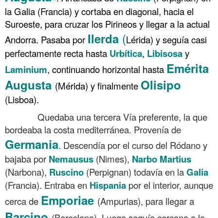
la Galia (Francia) y cortaba en diagonal, hacia el
Suroeste, para cruzar los Pirineos y llegar a la actual
(
Ilerda
Andorra. Pasaba por
Lérida) y seguía casi
perfectamente recta hasta
Urbítica
,
Libisosa
y
Emérita
Laminium
, continuando horizontal hasta
Augusta
Olisipo
(Mérida) y finalmente
(Lisboa).
……….
Quedaba una tercera Vía preferente, la que
bordeaba la costa mediterránea. Provenía de
Germania
. Descendía por el curso del Ródano y
bajaba por
Nemausus
(Nimes),
Narbo Martius
(Narbona),
Ruscino
(Perpignan) todavía en la
Galia
(Francia). Entraba en
Hispania
por el interior, aunque
Emporiae
cerca de
(Ampurias), para llegar a
Barcino
(Barcelona). Luego seguía cercana a la