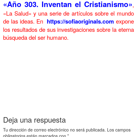
«Año 303. Inventan el Cristianismo»
,
«La Salud» y una serie de artículos sobre el mundo
de las ideas. En
https://sofiaoriginals.com
expone
los resultados de sus investigaciones sobre la eterna
búsqueda del ser humano.
……….
Hondarribia Fuenterrabía hoy Conclusiones Hondarribia Fuenterrabía hoy Conclusiones
Hondarribia Fuenterrabía hoy Conclusiones Hondarribia Fuenterrabía hoy Conclusiones
Hondarribia Fuenterrabía hoy Conclusiones Hondarribia Fuenterrabía hoy Conclusiones
Hondarribia Fuenterrabía hoy Conclusiones Hondarribia Fuenterrabía hoy Conclusiones
Hondarribia Fuenterrabía hoy Conclusiones Hondarribia Fuenterrabía hoy Conclusiones
Hondarribia Fuenterrabía hoy Conclusiones Hondarribia Fuenterrabía hoy Conclusiones
……….
Deja una respuesta
Tu dirección de correo electrónico no será publicada.
Los campos
obligatorios están marcados con
*