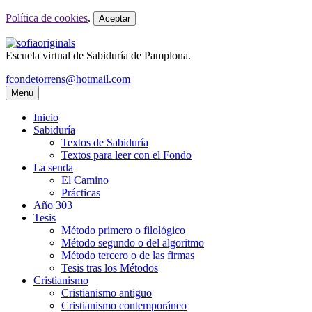
Política de cookies
.
Aceptar
Escuela virtual de Sabiduría de Pamplona.
fcondetorrens@hotmail.com
Menu
Inicio
Sabiduría
Textos de Sabiduría
Textos para leer con el Fondo
La senda
El Camino
Prácticas
Año 303
Tesis
Método primero o filológico
Método segundo o del algoritmo
Método tercero o de las firmas
Tesis tras los Métodos
Cristianismo
Cristianismo antiguo
Cristianismo contemporáneo