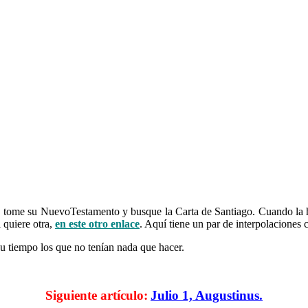
.
n, tome su NuevoTestamento y busque la Carta de Santiago. Cuando la h
quiere otra,
en este otro enlace
.
Aquí tiene un par de interpolaciones c
u tiempo los que no tenían nada que hacer.
……….. Interpolaciones en el Nuevo Testamento
Siguiente artículo:
Julio 1, Augustinus.