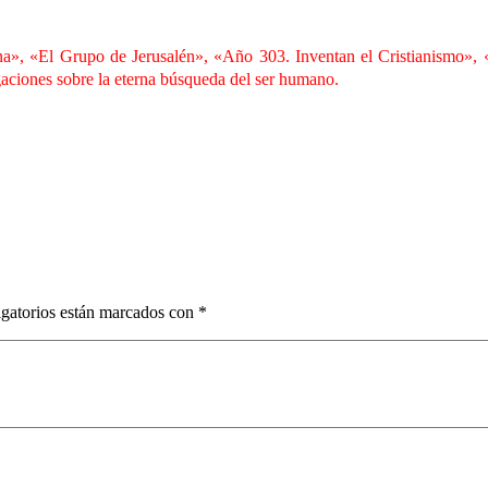
……….. Interpolaciones en el Nuevo Testamento
», «El Grupo de Jerusalén», «Año 303. Inventan el Cristianismo», «
gaciones sobre la eterna búsqueda del ser humano.
. Interpolaciones en el Nuevo Testamento
. Interpolaciones en el Nuevo Testamento
. Interpolaciones en el Nuevo Testamento
. Interpolaciones en el Nuevo Testamento
gatorios están marcados con
*