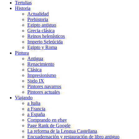
Tertulias
Historia
Actualidad
Prehistoria
Egipto antiguo
Grecia clásica
Reinos helenísticos
Imperio Seleúcida
Egipto y Roma
Pintura
Antigua
Renacimiento
Clásica
Impresionismo
Siglo IX
Pintores navarros
Pintores actuales
Viajando
a Italia
a Francia
a España
Comprando en ebay
Page Rank de Google
La reforma de la Lengua Castellana
Encuadernación y restauración de libro antiguo