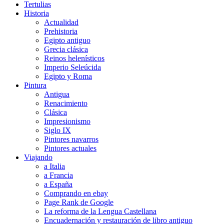
Tertulias
Historia
Actualidad
Prehistoria
Egipto antiguo
Grecia clásica
Reinos helenísticos
Imperio Seleúcida
Egipto y Roma
Pintura
Antigua
Renacimiento
Clásica
Impresionismo
Siglo IX
Pintores navarros
Pintores actuales
Viajando
a Italia
a Francia
a España
Comprando en ebay
Page Rank de Google
La reforma de la Lengua Castellana
Encuadernación y restauración de libro antiguo