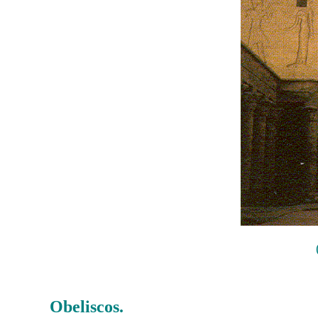
Obeliscos.
……….
La construcción en el antiguo Egipto c