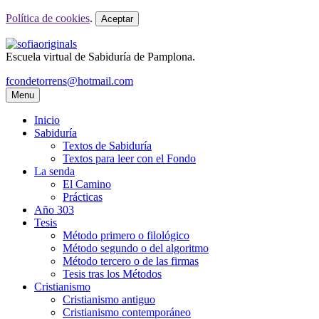
Política de cookies
.
Aceptar
Escuela virtual de Sabiduría de Pamplona.
fcondetorrens@hotmail.com
Menu
Inicio
Sabiduría
Textos de Sabiduría
Textos para leer con el Fondo
La senda
El Camino
Prácticas
Año 303
Tesis
Método primero o filológico
Método segundo o del algoritmo
Método tercero o de las firmas
Tesis tras los Métodos
Cristianismo
Cristianismo antiguo
Cristianismo contemporáneo