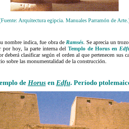
(Fuente: Arquitectura egipcia. Manuales Parramón de Arte.
……….
su nombre indica, fue obra de
Ramsés
. Se aprecia un trozo
r por hoy, la parte interna del
Templo de Horus en
Edf
tor deberá clasificar según el orden al que pertenecen sus 
cio sobre las monumentalidad de la construcción.
……….
 Templo de
Horus
en
Edfu
.
Período ptolemaico,