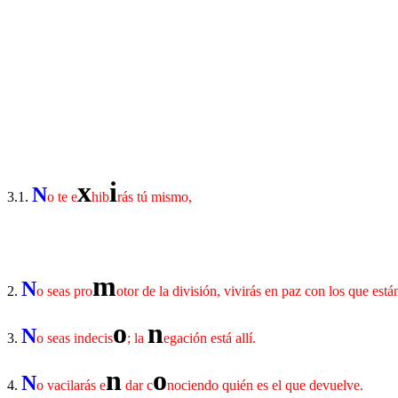
x
i
N
3.1.
o te e
hib
rás tú mismo,
m
N
2.
o seas pro
otor de la división, vivirás en paz con los que está
o
n
N
3.
o seas indecis
; la
egación está allí.
n
o
N
4.
o vacilarás e
dar c
nociendo quién es el que devuelve.