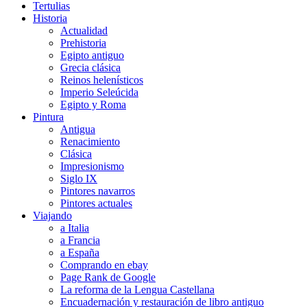
Tertulias
Historia
Actualidad
Prehistoria
Egipto antiguo
Grecia clásica
Reinos helenísticos
Imperio Seleúcida
Egipto y Roma
Pintura
Antigua
Renacimiento
Clásica
Impresionismo
Siglo IX
Pintores navarros
Pintores actuales
Viajando
a Italia
a Francia
a España
Comprando en ebay
Page Rank de Google
La reforma de la Lengua Castellana
Encuadernación y restauración de libro antiguo