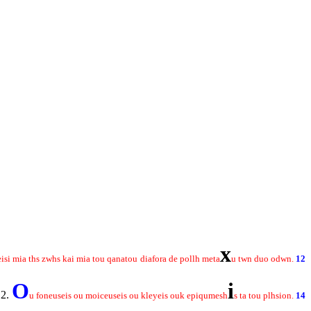
x
eisi mia ths zwhs kai mia tou qanatou
diafora de pollh meta
u twn duo odwn.
12
O
i
2.
u foneuseis ou moiceuseis ou kleyeis ouk epiqumesh
s ta tou plhsion.
14