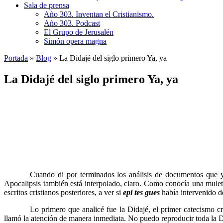
Sala de prensa
Año 303. Inventan el Cristianismo.
Año 303. Podcast
El Grupo de Jerusalén
Simón opera magna
Portada
»
Blog
»
La Didajé del siglo primero Ya, ya
La Didajé del siglo primero Ya, ya
……….
Cuando di por terminados los análisis de documentos que yo 
Apocalipsis también está interpolado, claro. Como conocía una muleti
escritos cristianos posteriores, a ver si
epi tes gues
había intervenido d
……….
Lo primero que analicé fue la Didajé, el primer catecismo c
llamó la atención de manera inmediata. No puedo reproducir toda la 