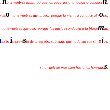
n
n
o,
o te vuelvas augur,
porque los augurios a la idolatría conduce
.
o
o
o mí
, no te vuelvas mentiroso,
porque la mentira conduce al r
bo.
m
, no te vuelvas quejoso,
porque las quejas conducen a la blasfe
ia.
i
s
i
H
az lo
mprevi
to de tu agrado,
sabiendo que nada sucede
sin
D
os
.
s
sino vuélvete más bien hacia los honrado
.