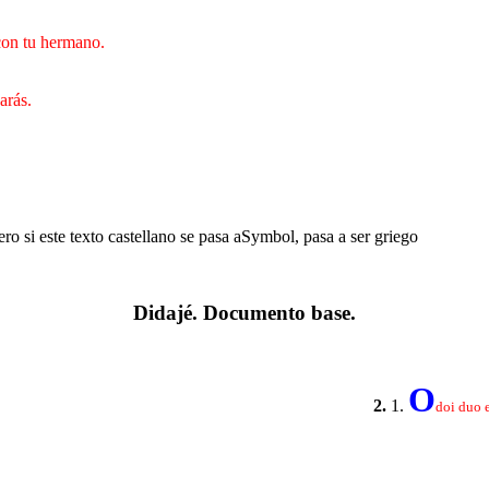
 con tu hermano.
arás.
ero si este texto castellano se pasa aSymbol, pasa a ser griego
………..
Didajé. Documento base.
……….
O
2.
1.
doi duo 