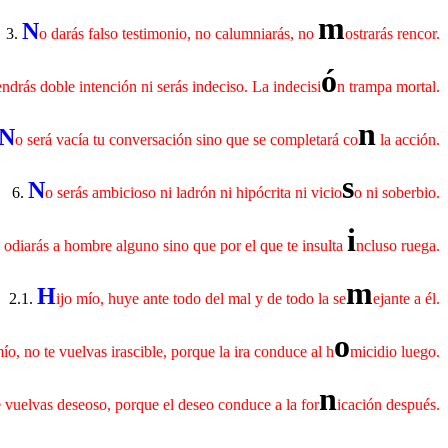
m
N
3.
o darás falso testimonio, no calumniarás, no
ostrarás rencor.
ó
endrás doble intención ni serás indeciso. La indecisi
n trampa mortal.
n
N
o será vacía tu conversación sino que se completará co
la acción.
s
N
6.
o serás ambicioso ni ladrón ni hipócrita ni vicio
o ni soberbio.
i
 odiarás a hombre alguno sino que por el que te insulta
ncluso ruega.
m
H
2.1.
ijo mío, huye ante todo del mal y de todo la se
ejante a él.
o
mío, no te vuelvas irascible, porque la ira conduce al h
micidio luego.
n
e vuelvas deseoso, porque el deseo conduce a la for
icación después.