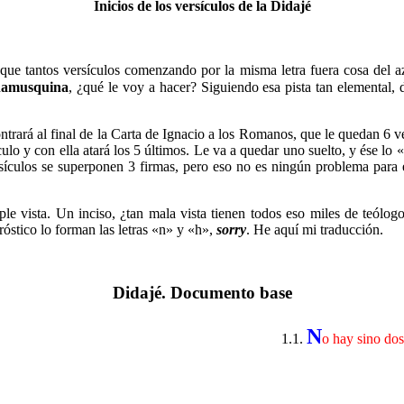
Inicios de los versículos de la Didajé
……….
que tantos versículos comenzando por la misma letra fuera cosa del az
chamusquina
, ¿qué le voy a hacer? Siguiendo esa pista tan elemental, d
rará al final de la Carta de Ignacio a los Romanos, que le quedan 6 ve
o y con ella atará los 5 últimos. Le va a quedar uno suelto, y ése lo 
rsículos se superponen 3 firmas, pero eso no es ningún problema para 
mple vista. Un inciso, ¿tan mala vista tienen todos eso miles de teól
óstico lo forman las letras «n» y «h»,
sorry
. He aquí mi traducción.
……….
Didajé. Documento base
N
1.1.
o hay sino dos