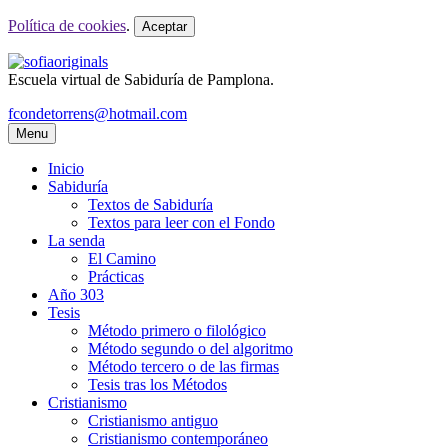
Política de cookies
.
Aceptar
Escuela virtual de Sabiduría de Pamplona.
fcondetorrens@hotmail.com
Menu
Inicio
Sabiduría
Textos de Sabiduría
Textos para leer con el Fondo
La senda
El Camino
Prácticas
Año 303
Tesis
Método primero o filológico
Método segundo o del algoritmo
Método tercero o de las firmas
Tesis tras los Métodos
Cristianismo
Cristianismo antiguo
Cristianismo contemporáneo