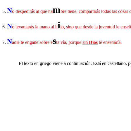
m
N
5.
o despedirás al que ha
bre tiene, compartirás todas las cosas
i
N
6.
o levantarás la mano al h
jo, sino que desde la juventud le enseñ
s
N
7.
adie te engañe sobre e
ta vía, porque
sin
Dios
te enseñaría.
………..
El texto en griego viene a continuación. Está en castellano, p