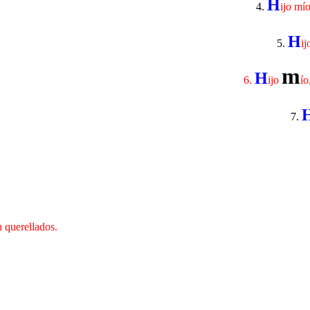
H
4.
ijo mí
H
5.
ij
m
H
6.
ijo
ío
7.
n querellados.