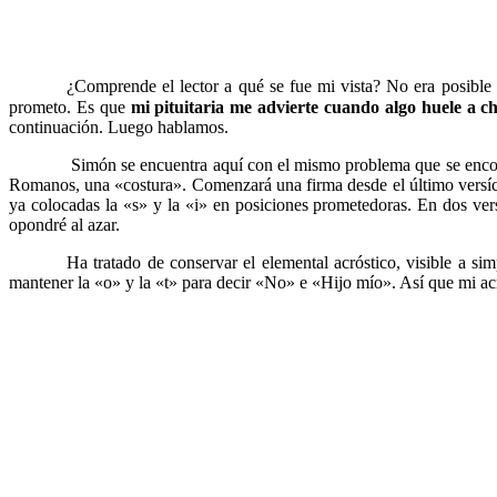
……….
¿Comprende el lector a qué se fue mi vista? No era posible 
prometo. Es que
mi pituitaria me advierte cuando algo huele a 
continuación. Luego hablamos.
………..
Simón se encuentra aquí con el mismo problema que se encont
Romanos, una «costura». Comenzará una firma desde el último versícul
ya colocadas la «s» y la «i» en posiciones prometedoras. En dos ve
opondré al azar.
……….
Ha tratado de conservar el elemental acróstico, visible a si
mantener la «o» y la «t» para decir «No» e «Hijo mío». Así que mi acr