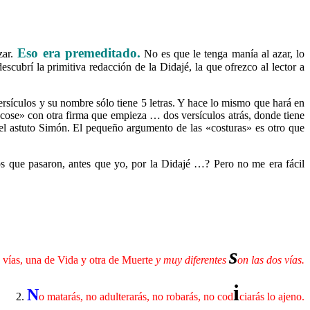
Eso era premeditado.
ar.
No es que le tenga manía al azar, lo
escubrí la primitiva redacción de la Didajé, la que ofrezco al lector a
rsículos y su nombre sólo tiene 5 letras. Y hace lo mismo que hará en
«cose» con otra firma que empieza … dos versículos atrás, donde tiene
el astuto Simón. El pequeño argumento de las «costuras» es otro que
ogos que pasaron, antes que yo, por la Didajé …? Pero no me era fácil
s
 vías, una de Vida y otra de Muerte
y muy diferentes
on las dos vías.
i
N
2.
o matarás, no adulterarás, no robarás, no cod
ciarás lo ajeno.