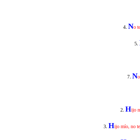
N
4.
o t
5.
N
7.
o
H
2.
ijo 
H
3.
ijo mío, no t