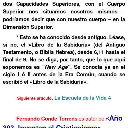
dos Capacidades Superiores, con el Cuerpo
Superior nos situamos nosotros mismos –
podríamos decir que con nuestro cuerpo – en la
Dimensión Superior.
* Esto se ha conocido desde antiguo. Léase,
si no, el «Libro de la Sabiduría» (del Antiguo
Testamento, o Biblia Hebrea), desde 6,11 hasta el
final de 9. No se diga, por tanto, que lo que aquí
exponemos es “
New Age
”. Se conocía ya en el
siglo I ó II antes de la Era Común, cuando se
escribió el «Libro de la Sabiduría».
La Escuela de la Vida 3
La Escuela de la Vida 4
Siguiente artículo:
………..La Escuela de la Vida 3
«Año
Fernando Conde Torrens
es autor de
303. Inventan el Cristianismo»
,