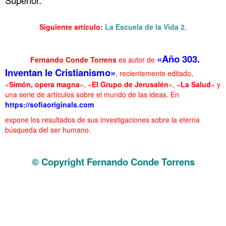
. La Escuela de la Vida 1
Siguiente artículo:
La Escuela de la Vida 2.
.. La Escuela de la Vida 1
«Año 303.
……….
Fernando Conde Torrens
es autor de
Inventan le Cristianismo»
, recientemente editado,
«
Simón, opera magna
«, «
El Grupo de Jerusalén
«, «
La Salud
» y
una serie de artículos sobre el mundo de las ideas. En
https://sofiaoriginals.com
expone los resultados de sus investigaciones sobre la eterna
búsqueda del ser
humano.
……….. La Escuela de la Vida 1
© Copyright Fernando Conde Torrens
. La Escuela de la Vida 1
. La Escuela de la Vida 1
. La Escuela de la Vida 1