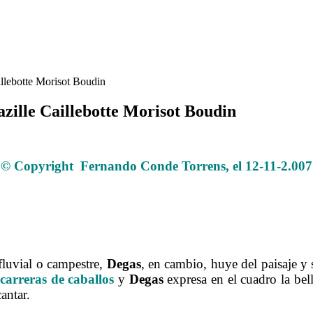
llebotte Morisot Boudin
zille Caillebotte Morisot Boudin
La Pintura 58 Otros componentes Degas Bazille Caillebotte Morisot Boudin
© Copyright Fernando Conde Torrens, el 12-11-2.007
.
.
.
fluvial o campestre,
Degas
, en cambio, huye del paisaje y 
 carreras de caballos
y
Degas
expresa en el cuadro la bell
antar.