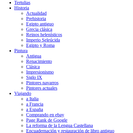
Tertulias
Historia
Actualidad
Prehistoria
Egipto antiguo
Grecia clásica
Reinos helenísticos
Imperio Seleúcida
Egipto y Roma
Pintura
Antigua
Renacimiento
Clásica
Impresionismo
Siglo IX
Pintores navarros
Pintores actuales
Viajando
a Italia
a Francia
a España
Comprando en ebay
Page Rank de Google
La reforma de la Lengua Castellana
Encuadernación y restauración de libro antiguo