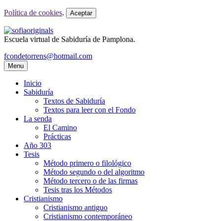
Política de cookies
.
Aceptar
Escuela virtual de Sabiduría de Pamplona.
fcondetorrens@hotmail.com
Menu
Inicio
Sabiduría
Textos de Sabiduría
Textos para leer con el Fondo
La senda
El Camino
Prácticas
Año 303
Tesis
Método primero o filológico
Método segundo o del algoritmo
Método tercero o de las firmas
Tesis tras los Métodos
Cristianismo
Cristianismo antiguo
Cristianismo contemporáneo