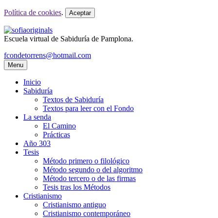
Política de cookies
.
Aceptar
Escuela virtual de Sabiduría de Pamplona.
fcondetorrens@hotmail.com
Menu
Inicio
Sabiduría
Textos de Sabiduría
Textos para leer con el Fondo
La senda
El Camino
Prácticas
Año 303
Tesis
Método primero o filológico
Método segundo o del algoritmo
Método tercero o de las firmas
Tesis tras los Métodos
Cristianismo
Cristianismo antiguo
Cristianismo contemporáneo