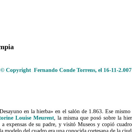
impia
La Pintura 60 Manet Su maja desnuda Olimpia
© Copyright Fernando Conde Torrens, el 16-11-2.007
.
.
.
«Desayuno en la hierba» en el salón de 1.863. Ese mism
torine Louise Meurent
, la misma que posó sobre la hier
s, a expensas de su padre, y visitó Museos y copió cuadr
la modelo del cuadro era una conocida cortesana de la ciuda