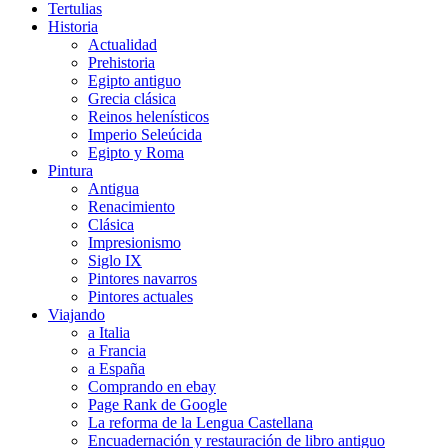
Tertulias
Historia
Actualidad
Prehistoria
Egipto antiguo
Grecia clásica
Reinos helenísticos
Imperio Seleúcida
Egipto y Roma
Pintura
Antigua
Renacimiento
Clásica
Impresionismo
Siglo IX
Pintores navarros
Pintores actuales
Viajando
a Italia
a Francia
a España
Comprando en ebay
Page Rank de Google
La reforma de la Lengua Castellana
Encuadernación y restauración de libro antiguo