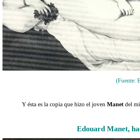
(Fuente: E
……….
Y ésta es la copia que hizo el joven
Manet
del m
Edouard Manet, hac