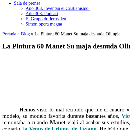
Sala de prensa
Año 303. Inventan el Cristianismo.
Año 303. Podcast
El Grupo de Jerusalén
Simón opera magna
Portada
»
Blog
»
La Pintura 60 Manet Su maja desnuda Olimpia
La Pintura 60 Manet Su maja desnuda Ol
…….
Hemos visto lo mal recibido que fue el cuadro 
…
modelo, su modelo favorita durante bastantes años,
Vic
remontaba a cuando
Manet
viajó al acabar sus estudio
copiarlo,
la Venus de Urbino, de Tiziano
. He leído que 