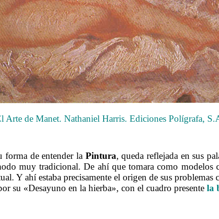
l Arte de Manet. Nathaniel Harris. Ediciones Polígrafa, S.
……….
su forma de entender la
Pintura
, queda reflejada en sus pa
modo muy tradicional. De ahí que tomara como modelos cu
tual. Y ahí estaba precisamente el origen de sus problemas
 por su «Desayuno en la hierba», con el cuadro presente
la
……….