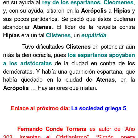
en su ayuda al
rey de los espartanos,
Cleomenes
,
y, con su ayuda, sitiaron en la
Acrópolis
a
Hipías
y
sus pocos partidarios. Se pactó que éstos pudieran
abandonar
Atenas
. El líder de la revuelta contra
Hipías
era un tal
Clístenes
, un
eupátrida
.
……….
Tuvo dificultades
Clístenes
en potenciar aún
más la democracia, pues
los espartanos apoyaban
a los aristócratas
de la ciudad en contra de los
demócratas. Y había una guarnición espartana, que
había quedado en la ciudad de
Atenas
, en la
Acrópolis
… Hay amores que matan.
……….
Enlace al próximo dia:
La sociedad griega 5
.
……….
Fernando Conde Torrens
es autor de “Año
……….
303. Inventan el Cristianismo”, “Simón, opera