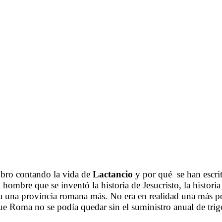
La verdadera historia de Lactancio
.
.
.
bro contando la vida de
Lactancio
y por qué se han escrito
 hombre que se inventó la historia de Jesucristo, la histori
a una provincia romana más. No era en realidad una más po
oma no se podía quedar sin el suministro anual de trigo, o