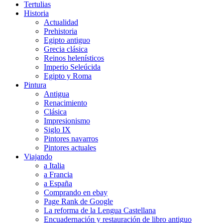
Tertulias
Historia
Actualidad
Prehistoria
Egipto antiguo
Grecia clásica
Reinos helenísticos
Imperio Seleúcida
Egipto y Roma
Pintura
Antigua
Renacimiento
Clásica
Impresionismo
Siglo IX
Pintores navarros
Pintores actuales
Viajando
a Italia
a Francia
a España
Comprando en ebay
Page Rank de Google
La reforma de la Lengua Castellana
Encuadernación y restauración de libro antiguo