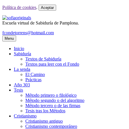
Política de cookies
.
Aceptar
Escuela virtual de Sabiduría de Pamplona.
fcondetorrens@hotmail.com
Menu
Inicio
Sabiduría
Textos de Sabiduría
Textos para leer con el Fondo
La senda
El Camino
Prácticas
Año 303
Tesis
Método primero o filológico
Método segundo o del algoritmo
Método tercero o de las firmas
Tesis tras los Métodos
Cristianismo
Cristianismo antiguo
Cristianismo contemporáneo