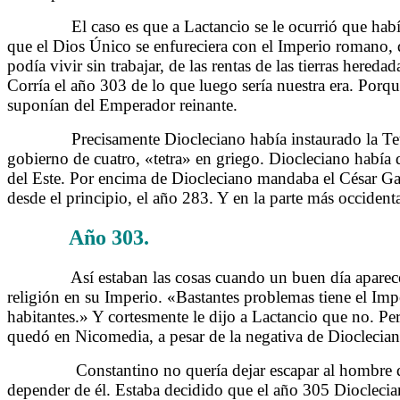
……….
El caso es que a Lactancio se le ocurrió que hab
que el Dios Único se enfureciera con el Imperio romano, 
podía vivir sin trabajar, de las rentas de las tierras her
Corría el año 303 de lo que luego sería nuestra era. Por
suponían del Emperador reinante.
……….
Precisamente Diocleciano había instaurado la Tet
gobierno de cuatro, «tetra» en griego. Diocleciano había d
del Este. Por encima de Diocleciano mandaba el César Gal
desde el principio, el año 283. Y en la parte más occide
Año 303.
……….
La verdadera historia de Lactancio
……….
Así estaban las cosas cuando un buen día apare
religión en su Imperio. «Bastantes problemas tiene el Im
habitantes.» Y cortesmente le dijo a Lactancio que no. Pe
quedó en Nicomedia, a pesar de la negativa de Dioclecian
……….
Constantino no quería dejar escapar al hombre q
depender de él. Estaba decidido que el año 305 Dioclecia