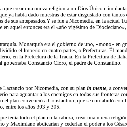
ía que crear una nueva religion a un Dios Único e implantar 
que ya había dado muestras de estar disgustado con tantos
edadas de sus antepasados.Y se fue a Nicomedia, en la actua
que en aquel entonces era el «año vigésimo de Diocleciano»
rarquía. Monarquía era el gobierno de uno, «mono» en grieg
ividido el Imperio en cuatro partes, o Prefecturas. Él manda
erio, en la Prefectura de la Tracia. En la Prefectura de I
ntal gobernaba Constancio Cloro, el padre de Constantino.
ce Lactancio por Nicomedia, con su plan
in mente
, a conve
perio para aguantar a los enemigos en todas sus fronteras
ro el plan convenció a Constantino, que se confabuló con L
o, entre los años 303 y 305.
ue tenía todo el plan en la cabeza, crear una nueva religió
no y Maximiano abdicarían y cederían el poder a los César