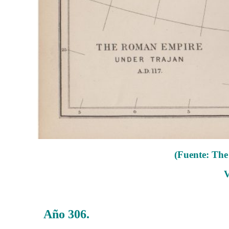
(Fuente: T
V
Año 306.
……….
La verdadera historia de Lactancio