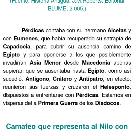
(Fuente: Historia Antigua. J.M.Roberts. Editorial
BLUME, 2.005.)
……….
……….
Pérdicas
contaba con su hermano
Alcetas
y
con
Eumenes
, que había recuperado su satrapía de
Capadocia
, para cubrir su ausencia camino de
Egipto
y para oponerse a los que posiblemente
invadirían
Asia
Menor
desde
Macedonia
apenas
supieran que se ausentaba hasta
Egipto
, como así
sucedió.
Antígono
,
Crátero
y
Antípatro
, en efecto,
reunieron sus fuerzas y cruzaron el
Helesponto
,
dispuestos a enfrentarse con
Pérdicas
. Estamos en
vísperas del a
Primera
Guerra
de los
Diadocos
.
……….
Camafeo que representa al Nilo con