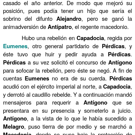
casado el año anterior. De modo que mejoró su
posición, pues podía tener un hijo que sería el
sobrino del difunto
Alejandro
, pero se ganó la
animadversión de
Antípatro
, el regente macedonio.
……….
Hubo una rebelión en
Capadocia
, regida por
Eumenes
, otro general partidario de
Pérdicas
, y
éste tuvo que huir y pedir ayuda a
Pérdicas
.
Pérdicas
a su vez solicitó el concurso de
Antígono
para sofocar la rebelión, pero éste se negó. A fin de
cuentas
Eumenes
no era de su cuerda.
Pérdicas
acudió con el ejército imperial al norte, a
Capadocia
,
y derrotó al caudillo rebelde. Y a continuación mandó
mensajeros para requerir a
Antígono
que se
presentara en su presencia y someterlo a juicio.
Antígono
, a la vista de lo que le había sucedido a
Melagro
, puso tierra de por medio y se marchó a
Macedonia
, donde se puso bajo la protección de