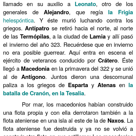
llamado en su auxilio a
Leonato
, otro de los
generales de
Alejandro
, que regía
la
Frigia
helespóntica
. Y éste murió luchando contra los
griegos.
Antípatro
se retiró hacia el norte, al norte
de las
Termópilas
, a la ciudad de
Lamia
y allí pasó
el invierno del año 323. Recuérdese que en invierno
no era posible guerrear. Aquí entra en escena el
ejército de veteranos conducido por
Crátero
. Éste
llegó a
Macedonia
en la primavera del 322 y se unió
al de
Antígono
. Juntos dieron una descomunal
paliza a los griegos de
Esparta
y
Atenas
en
la
batalla de Cranón, en la Tesalia
.
……….
Por mar, los macedonios habían construido
una flota propia y con ella derrotaron también a la
flota ateniense en una isla al este de la de
Naxos
. La
flota ateniense fue destruida y ya no se volvió a