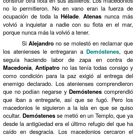
construir otra flota en sus astilleros: Los macedonios
no lo permitieron. No en vano eran la fuerza de
ocupación de toda la
Hélade
.
Atenas
nunca más
volvió a inquietar a nadie con su flota en el mar,
porque nunca más la volvió a tener.
……….
Si
Alejandro
no se molestó en reclamar que
los atenienses le entregaran a
Demóstenes
, que
seguía haciendo labor de zapa en contra de
Macedonia
,
Antípatro
no las tenía todas consigo y
como condición para la paz exigió al entrega del
enemigo declarado. Los atenienses comprendieron
que no podían negarse y
Demóstenes
comprendió
que iban a entregarle, así que se fugó. Pero los
macedonios le siguieron a la isla en que se quiso
ocultar.
Demóstenes
se metió en un Templo, que ya
desde la antigüedad era el último refugio del que ha
caído en desgracia. Los macedonios cercaron el