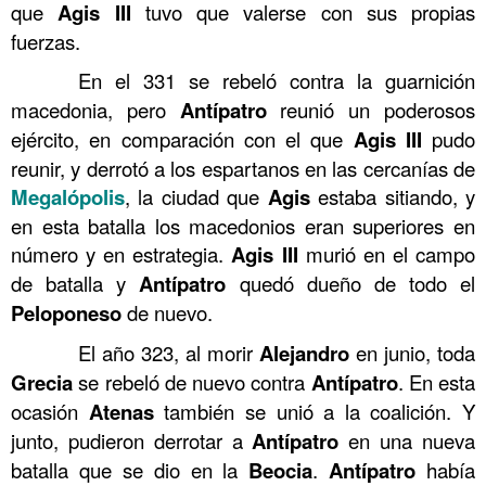
que
Agis III
tuvo que valerse con sus propias
fuerzas.
……….
En el 331 se rebeló contra la guarnición
macedonia, pero
Antípatro
reunió un poderosos
ejército, en comparación con el que
Agis III
pudo
reunir, y derrotó a los espartanos en las cercanías de
Megalópolis
, la ciudad que
Agis
estaba sitiando, y
en esta batalla los macedonios eran superiores en
número y en estrategia.
Agis III
murió en el campo
de batalla y
Antípatro
quedó dueño de todo el
Peloponeso
de nuevo.
……….
El año 323, al morir
Alejandro
en junio, toda
Grecia
se rebeló de nuevo contra
Antípatro
. En esta
ocasión
Atenas
también se unió a la coalición. Y
junto, pudieron derrotar a
Antípatro
en una nueva
batalla que se dio en la
Beocia
.
Antípatro
había