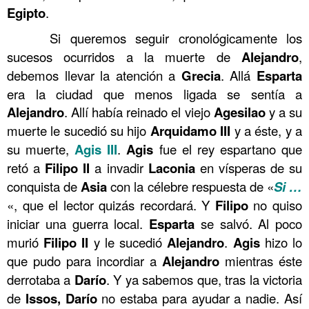
Egipto
.
……….
Si queremos seguir cronológicamente los
sucesos ocurridos a la muerte de
Alejandro
,
debemos llevar la atención a
Grecia
. Allá
Esparta
era la ciudad que menos ligada se sentía a
Alejandro
. Allí había reinado el viejo
Agesilao
y a su
muerte le sucedió su hijo
Arquidamo III
y a éste, y a
su muerte,
Agis III
.
Agis
fue el rey espartano que
retó a
Filipo
II
a invadir
Laconia
en vísperas de su
conquista de
Asia
con la célebre respuesta de «
Si …
«, que el lector quizás recordará. Y
Filipo
no quiso
iniciar una guerra local.
Esparta
se salvó. Al poco
murió
Filipo II
y le sucedió
Alejandro
.
Agis
hizo lo
que pudo para incordiar a
Alejandro
mientras éste
derrotaba a
Darío
. Y ya sabemos que, tras la victoria
de
Issos,
Darío
no estaba para ayudar a nadie. Así