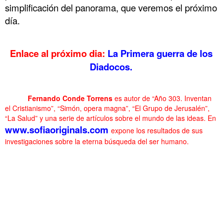
simplificación del panorama, que veremos el próximo
día.
Enlace al próximo dia:
La Primera guerra de los
Diadocos.
……….
……….
Fernando Conde Torrens
es autor de “Año 303. Inventan
el Cristianismo”, “Simón, opera magna”, “El Grupo de Jerusalén”,
“La Salud” y una serie de artículos sobre el mundo de las ideas. En
www.sofiaoriginals.com
expone los resultados de sus
investigaciones sobre la eterna búsqueda del ser humano.
.
. Los Diadocos o todos contra Pérdicas . Los Diadocos o todos
contra Pérdicas
. Los Diadocos o todos contra Pérdicas . Los Diadocos o todos
contra Pérdicas
. Los Diadocos o todos contra Pérdicas . Los Diadocos o todos