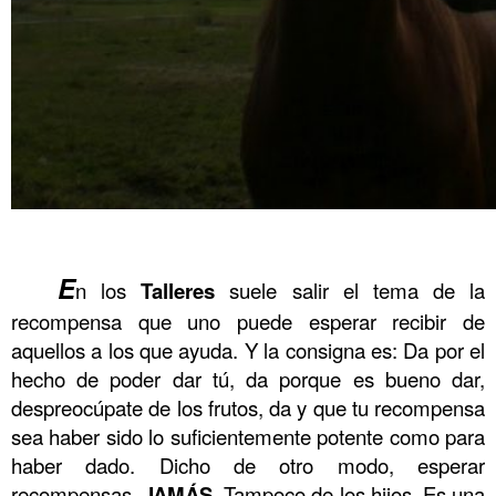
.
.
.
.
.
.
.
.
.
.
.
.
E
n los
Talleres
suele salir el tema de la
recompensa que uno puede esperar recibir de
aquellos a los que ayuda. Y la consigna es: Da por el
hecho de poder dar tú, da porque es bueno dar,
despreocúpate de los frutos, da y que tu recompensa
sea haber sido lo suficientemente potente como para
haber dado. Dicho de otro modo, esperar
recompensas,
JAMÁS
. Tampoco de los hijos. Es una