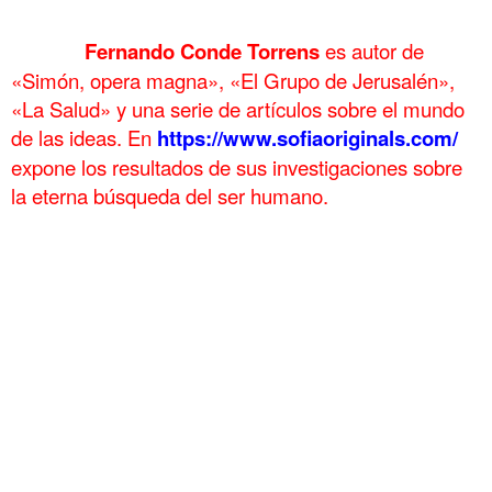
.
……….
Fernando Conde Torrens
es autor de
«Simón, opera magna», «El Grupo de Jerusalén»,
«La Salud» y una serie de artículos sobre el mundo
de las ideas. En
https://www.sofiaoriginals.com/
expone los
resultados de sus investigaciones sobre
la eterna búsqueda del ser humano.
.
Los viajes de Claude Monet 18 Pintura 183
Los viajes de
Claude Monet 18 Pintura 183
Los viajes de Claude Monet 18
Pintura 183
Los viajes de Claude Monet 18 Pintura 183
Los viajes de
Claude Monet 18 Pintura 183
Los viajes de Claude Monet 18
Pintura 183
Los viajes de Claude Monet 18 Pintura 183
Los viajes de
Claude Monet 18 Pintura 183
Los viajes de Claude Monet 18
Pintura 183