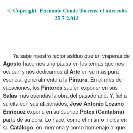
Lozano Enríquez en Potes del 1 al 15 de Agosto
© Copyright Fernando Conde Torrens, el miércoles
25-7-2.012
.
.
.
Ya sabe nuestro lector asiduo que en vísperas de
Agosto
hacemos una pausa en los temas que nos
ocupan y nos dedicamos al
Arte
en su más pura
esencia, generalmente a la
Pintura
. En el mes de
vacaciones, los
Pintores
suelen exponer en sus
Salas
más queridas la obra del pasado año. Y, fiel a
su cita con sus aficionados,
José Antonio Lozano
Enríquez
expone en su querido
Potes
(Cantabria)
parte de su obra. Lo hace, como él mismo indica en
su
Catálogo
, en memoria y como homenaje al que