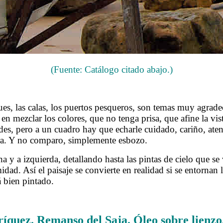
(Fuente: Catálogo citado abajo.)
.
, las calas, los puertos pesqueros, son temas muy agrade
en mezclar los colores, que no tenga prisa, que afine la vist
lides, pero a un cuadro hay que echarle cuidado, cariño, a
ra. Y no comparo, simplemente esbozo.
 a izquierda, detallando hasta las pintas de cielo que se v
dad. Así el paisaje se convierte en realidad si se entornan 
á bien pintado.
.
ríquez.
Remanso del Saja.
Óleo sobre lienzo