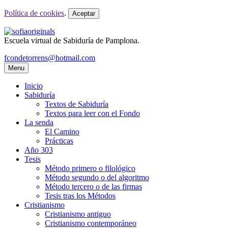
Política de cookies
.
Aceptar
Escuela virtual de Sabiduría de Pamplona.
fcondetorrens@hotmail.com
Menu
Inicio
Sabiduría
Textos de Sabiduría
Textos para leer con el Fondo
La senda
El Camino
Prácticas
Año 303
Tesis
Método primero o filológico
Método segundo o del algoritmo
Método tercero o de las firmas
Tesis tras los Métodos
Cristianismo
Cristianismo antiguo
Cristianismo contemporáneo