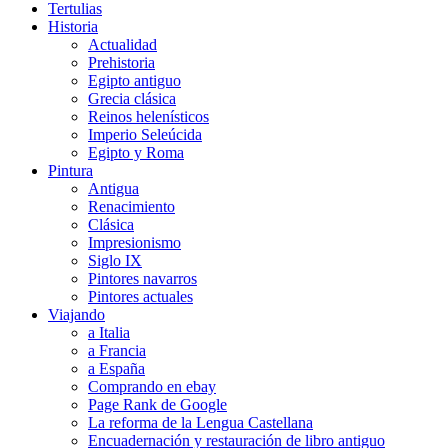
Tertulias
Historia
Actualidad
Prehistoria
Egipto antiguo
Grecia clásica
Reinos helenísticos
Imperio Seleúcida
Egipto y Roma
Pintura
Antigua
Renacimiento
Clásica
Impresionismo
Siglo IX
Pintores navarros
Pintores actuales
Viajando
a Italia
a Francia
a España
Comprando en ebay
Page Rank de Google
La reforma de la Lengua Castellana
Encuadernación y restauración de libro antiguo