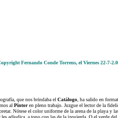
El Pintor Lozano Enríquez en Santillana del Mar Agosto 2011
opyright Fernando Conde Torrens, el Viernes 22-7-2
.
.
.
grafía, que nos brindaba el
Catálogo
, ha salido en forma
emos al
Pintor
en pleno trabajo. Juzgue el lector de la fide
retar. Nótese el color uniforme de la arena de la playa y la
r
les adjudica, a tono con las de la izquierda. O el verde del