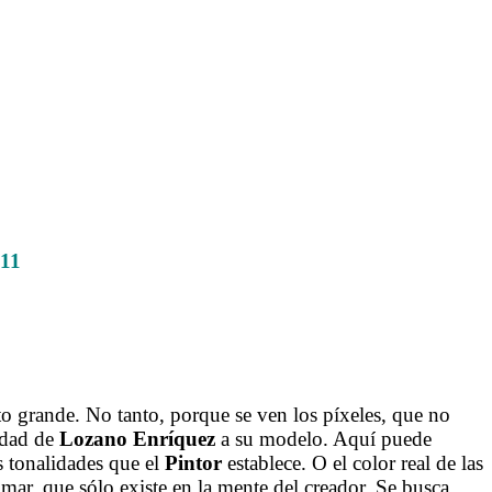
.011
to grande. No tanto, porque se ven los píxeles, que no
lidad de
Lozano Enríquez
a su modelo. Aquí puede
s tonalidades que el
Pintor
establece. O el color real de las
 mar, que sólo existe en la mente del creador. Se busca