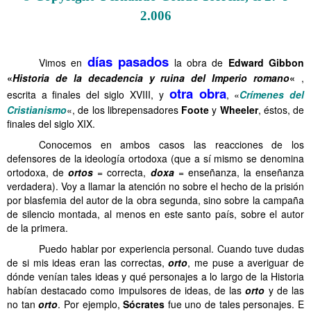
2.006
.
días pasados
……….
Vimos en
la obra de
Edward Gibbon
«
Historia de la decadencia y ruina del Imperio romano
«
,
otra obra
escrita a finales del siglo XVIII, y
, «
Crímenes del
Cristianismo
«, de los librepensadores
Foote
y
Wheeler
, éstos, de
finales del siglo XIX.
……….
Conocemos en ambos casos las reacciones de los
defensores de la ideología ortodoxa (que a sí mismo se denomina
ortodoxa, de
ortos
= correcta,
doxa
= enseñanza, la enseñanza
verdadera). Voy a llamar la atención no sobre el hecho de la prisión
por blasfemia del autor de la obra segunda, sino sobre la campaña
de silencio montada, al menos en este santo país, sobre el autor
de la primera.
……….
Puedo hablar por experiencia personal. Cuando tuve dudas
de si mis ideas eran las correctas,
orto
, me puse a averiguar de
dónde venían tales ideas y qué personajes a lo largo de la Historia
habían destacado como impulsores de ideas, de las
orto
y de las
no tan
orto
. Por ejemplo,
Sócrates
fue uno de tales personajes. E