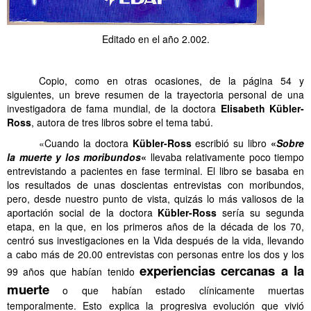
Editado en el año 2.002.
………. Malas reacciones 3 Siglo XX
……….
Copio, como en otras ocasiones, de la página 54 y
siguientes, un breve resumen de la trayectoria personal de una
investigadora de fama mundial, de la doctora
Elisabeth Kübler-
Ross
, autora de tres libros sobre el tema tabú.
……….
«Cuando la doctora
Kübler-Ross
escribió su libro
«
Sobre
la muerte y los moribundos
«
llevaba relativamente poco tiempo
entrevistando a pacientes en fase terminal. El libro se basaba en
los resultados de unas doscientas entrevistas con moribundos,
pero, desde nuestro punto de vista, quizás lo más valiosos de la
aportación social de la doctora
Kübler
-Ross
sería su segunda
etapa, en la que, en los primeros años de la década de los 70,
centró sus investigaciones en la Vida después de la vida, llevando
a cabo más de 20.00 entrevistas con personas entre los dos y los
experiencias cercanas a la
99 años que habían tenido
muerte
o que habían estado clínicamente muertas
temporalmente. Esto explica la progresiva evolución que vivió