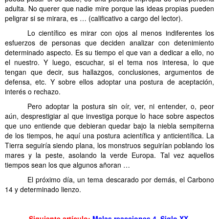
adulta. No querer que nadie mire porque las ideas propias pueden
peligrar si se mirara, es … (calificativo a cargo del lector).
……….
Lo científico es mirar con ojos al menos indiferentes los
esfuerzos de personas que deciden analizar con detenimiento
determinado aspecto. Es su tiempo el que van a dedicar a ello, no
el nuestro. Y luego, escuchar, si el tema nos interesa, lo que
tengan que decir, sus hallazgos, conclusiones, argumentos de
defensa, etc. Y sobre ellos adoptar una postura de aceptación,
interés o rechazo.
……….
Pero adoptar la postura sin oír, ver, ni entender, o, peor
aún, desprestigiar al que investiga porque lo hace sobre aspectos
que uno entiende que debieran quedar bajo la niebla sempiterna
de los tiempos, he aquí una postura acientífica y anticientífica. La
Tierra seguiría siendo plana, los monstruos seguirían poblando los
mares y la peste, asolando la verde Europa. Tal vez aquellos
tiempos sean los que algunos añoran …
……….
El próximo día, un tema descarado por demás, el Carbono
14 y determinado lienzo.
………. . Malas reacciones 3 Siglo XX…….
Siguiente artículo:
Malas reacciones 4. Siglo XX.