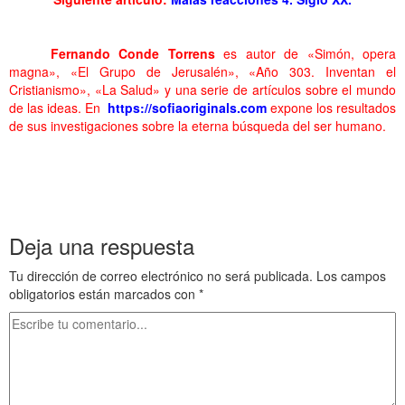
………. . Malas reacciones 3 Siglo XX…….
……….
Fernando Conde Torrens
es autor de «Simón, opera
magna», «El Grupo de Jerusalén», «Año 303. Inventan el
Cristianismo», «La Salud» y una serie de artículos sobre el mundo
de las ideas. En
https://sofiaoriginals.com
expone los resultados
de sus investigaciones sobre la eterna búsqueda del ser humano.
. Malas reacciones 3 Siglo XX
. Malas reacciones 3 Siglo XX
. Malas reacciones 3 Siglo XX
…….
Deja una respuesta
Tu dirección de correo electrónico no será publicada.
Los campos
obligatorios están marcados con
*