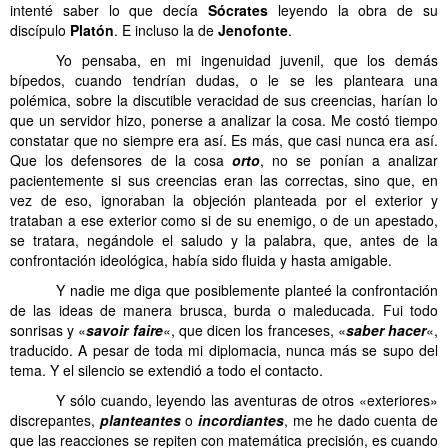
intenté saber lo que decía
Sócrates
leyendo la obra de su
discípulo
Platón
. E incluso la de
Jenofonte
.
……….
Yo pensaba, en mi ingenuidad juvenil, que los demás
bípedos, cuando tendrían dudas, o le se les planteara una
polémica, sobre la discutible veracidad de sus creencias, harían lo
que un servidor hizo, ponerse a analizar la cosa. Me costó tiempo
constatar que no siempre era así. Es más, que casi nunca era así.
Que los defensores de la cosa
orto
, no se ponían a analizar
pacientemente si sus creencias eran las correctas, sino que, en
vez de eso, ignoraban la objeción planteada por el exterior y
trataban a ese exterior como si de su enemigo, o de un apestado,
se tratara, negándole el saludo y la palabra, que, antes de la
confrontación ideológica, había sido fluida y hasta amigable.
……….
Y nadie me diga que posiblemente planteé la confrontación
de las ideas de manera brusca, burda o maleducada. Fui todo
sonrisas y «
savoir faire
«, que dicen los franceses, «
saber hacer
«,
traducido. A pesar de toda mi diplomacia, nunca más se supo del
tema. Y el silencio se extendió a todo el contacto.
……….
Y sólo cuando, leyendo las aventuras de otros «exteriores»
discrepantes,
planteantes
o
incordiantes
, me he dado cuenta de
que las reacciones se repiten con matemática precisión, es cuando