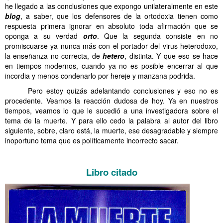
he llegado a las conclusiones que expongo unilateralmente en este
blog
, a saber, que los defensores de la ortodoxia tienen como
respuesta primera ignorar en absoluto toda afirmación que se
oponga a su verdad
orto
. Que la segunda consiste en no
promiscuarse ya nunca más con el portador del virus heterodoxo,
la enseñanza no correcta, de
hetero
, distinta. Y que eso se hace
en tiempos modernos, cuando ya no es posible encerrar al que
incordia y menos condenarlo por hereje y manzana podrida.
……….
Pero estoy quizás adelantando conclusiones y eso no es
procedente. Veamos la reacción dudosa de hoy. Ya en nuestros
tiempos, veamos lo que le sucedió a una investigadora sobre el
tema de la muerte. Y para ello cedo la palabra al autor del libro
siguiente, sobre, claro está, la muerte, ese desagradable y siempre
inoportuno tema que es políticamente incorrecto sacar.
………. Malas reacciones 3 Siglo XX
Libro citado