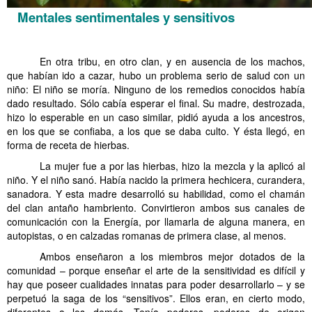
Mentales sentimentales y sensitivos
………..
En otra tribu, en otro clan, y en ausencia de los machos,
que habían ido a cazar, hubo un problema serio de salud con un
niño: El niño se moría. Ninguno de los remedios conocidos había
dado resultado. Sólo cabía esperar el final. Su madre, destrozada,
hizo lo esperable en un caso similar, pidió ayuda a los ancestros,
en los que se confiaba, a los que se daba culto. Y ésta llegó, en
forma de receta de hierbas.
La mujer fue a por las hierbas, hizo la mezcla y la aplicó al
niño. Y el niño sanó. Había nacido la primera hechicera, curandera,
sanadora. Y esta madre desarrolló su habilidad, como el chamán
del clan antaño hambriento. Convirtieron ambos sus canales de
comunicación con la Energía, por llamarla de alguna manera, en
autopistas, o en calzadas romanas de primera clase, al menos.
Ambos enseñaron a los miembros mejor dotados de la
comunidad – porque enseñar el arte de la sensitividad es difícil y
hay que poseer cualidades innatas para poder desarrollarlo – y se
perpetuó la saga de los “sensitivos”. Ellos eran, en cierto modo,
diferentes a los demás. Tenía poderes, poderes de origen