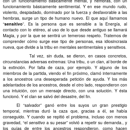
con un funcionamiento básicamente mental, y hembras, con un
funcionamiento básicamente sentimental.
Y en ese mundo rudo,
violento, despiadado, dominado por la fuerza y desfavorable a las
hembras, surge un tipo de humano nuevo. El que aquí llamamos
“
sensitivo
”. Es la persona que es sensible a la Energía, al
contacto con lo etéreo, al uso de lo que desde antiguo se llamará
Magia, y por la que se sentirá un temeroso respeto. Tratemos de
comprender cómo surge ese tipo de personas, esa idiosincrasia
nueva, que divide a la tribu en mentales sentimentales y sensitivos.
Tal vez, sin duda, se dieron, en casos concretos,
circunstancias adversas extremas: Una tribu, o un clan, al borde de
la extinción. Por falta de caza, por ejemplo. Y alguno de los
miembros de la partida, viendo el fin próximo, clamó internamente
a los ancestros una desesperada petición de ayuda. Y los más
adelantados de los ancestros, desde el otro lado, respondieron con
una intuición, con un mensaje directo, con una solución. Y ésta
funcionó. Y el clan se salvó del desastre, del fin.
El “salvador” ganó entre los suyos un gran prestigio
temporal, mientras duró la caza que, gracias a él, se había
conseguido. Y cuando se repitió el problema, incluso con menos
gravedad, “el
sensitivo
a su pesar” volvió a repetir su demanda., y
los guías de entre los ancestros respondieron, como hacen