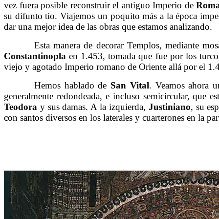
vez fuera posible reconstruir el antiguo Imperio de
Rom
su difunto tío. Viajemos un poquito más a la época impe
dar una mejor idea de las obras que estamos analizando.
……….
Esta manera de decorar Templos, mediante mosai
Constantinopla
en 1.453, tomada que fue por los turcos
viejo y agotado Imperio romano de Oriente allá por el 1.
……….
Hemos hablado de
San Vital
. Veamos ahora un
generalmente redondeada, e incluso semicircular, que est
Teodora
y sus damas. A la izquierda,
Justiniano
, su es
con santos diversos en los laterales y cuarterones en la pa