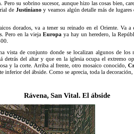
a
. Pero su sobrino sucesor, aunque hizo las cosas bien, car
rial de
Justiniano
y veamos algún detalle más de lugares
cos dorados, va a tener su reinado en el Oriente. Va a 
. Pero en la vieja
Europa
ya hay un heredero, la Repúb
400.
a vista de conjunto donde se localizan algunos de los 
á detrás del altar y que en la iglesia ocupa el extremo o
posa y la corte. Arriba al frente, otro mosaico conocido,
Cr
rte inferior del ábside. Como se aprecia, toda la decoración
……….
Rávena, San Vital. El ábside