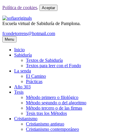
Política de cookies
.
Aceptar
Escuela virtual de Sabiduría de Pamplona.
fcondetorrens@hotmail.com
Menu
Inicio
Sabiduría
Textos de Sabiduría
Textos para leer con el Fondo
La senda
El Camino
Prácticas
Año 303
Tesis
Método primero o filológico
Método segundo o del algoritmo
Método tercero o de las firmas
Tesis tras los Métodos
Cristianismo
Cristianismo antiguo
Cristianismo contemporáneo