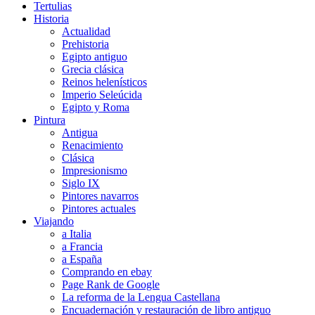
Tertulias
Historia
Actualidad
Prehistoria
Egipto antiguo
Grecia clásica
Reinos helenísticos
Imperio Seleúcida
Egipto y Roma
Pintura
Antigua
Renacimiento
Clásica
Impresionismo
Siglo IX
Pintores navarros
Pintores actuales
Viajando
a Italia
a Francia
a España
Comprando en ebay
Page Rank de Google
La reforma de la Lengua Castellana
Encuadernación y restauración de libro antiguo