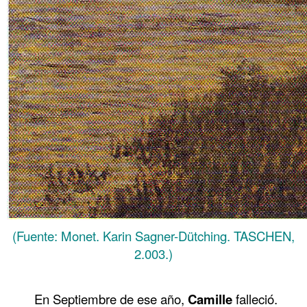
(Fuente: Monet. Karin Sagner-Dütching. TASCHEN,
2.003.)
.
En Septiembre de ese año,
Camille
falleció.