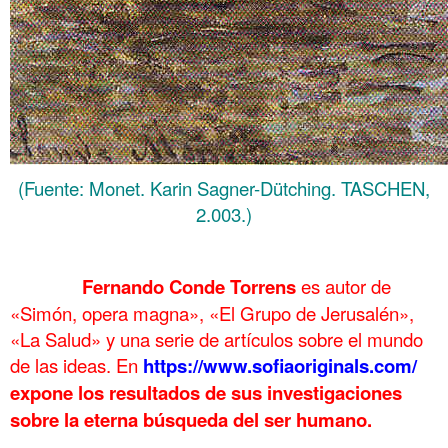
(Fuente: Monet. Karin Sagner-Dütching. TASCHEN,
2.003.)
.
……….
Fernando Conde Torrens
es autor de
«Simón, opera magna», «El Grupo de Jerusalén»,
«La Salud» y una serie de artículos sobre el mundo
de las ideas. En
https://www.sofiaoriginals.com/
expone los resultados de sus investigaciones
sobre la eterna búsqueda del ser humano.