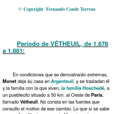
Muere Camille Monet 10 en Vetheuil La Pintura 175
© Copyright
Fernando Conde Torrens
.
.
.
Período de VÉTHEUIL, de 1.878
a 1.881:
Muere Camille Monet 10 en Vetheuil La
Pintura 175
.
En condiciones que se demostrarán extremas,
Monet
deja su casa en
Argenteuil
. y se trasladan él
y la familia con la que viven,
la familia Hoschedé
, a
un pueblecito situado a 50 km. al Oeste de
París
,
llamado
Vétheuil
. No consta en las fuentes que
consulto el motivo de ese cambio. Lo que sí se sabe