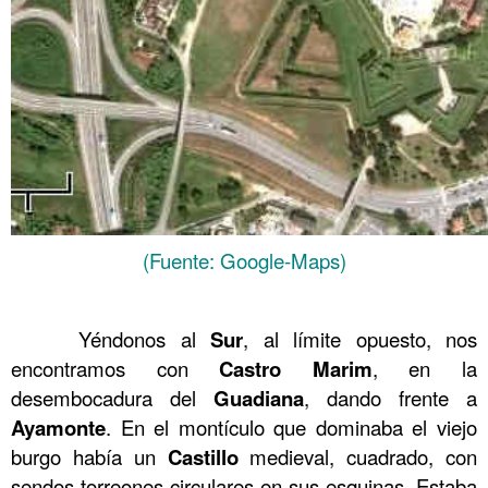
(Fuente: Google-Maps)
……….
……….
Yéndonos al
Sur
, al límite opuesto, nos
encontramos con
Castro
Marim
, en la
desembocadura del
Guadiana
, dando frente a
Ayamonte
. En el montículo que dominaba el viejo
burgo había un
Castillo
medieval, cuadrado, con
sendos torreones circulares en sus esquinas. Estaba