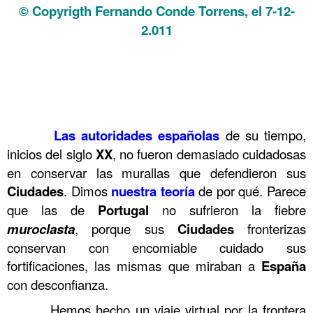
© Copyrigth Fernando Conde Torrens, el 7-12-
2.011
.
.
.
.
………..
Las autoridades españolas
de su tiempo,
inicios del siglo
XX
, no fueron demasiado cuidadosas
en conservar las murallas que defendieron sus
Ciudades
. Dimos
nuestra teoría
de por qué. Parece
que las de
Portugal
no sufrieron la fiebre
muroclasta
, porque sus
Ciudades
fronterizas
conservan con encomiable cuidado sus
fortificaciones, las mismas que miraban a
España
con desconfianza.
……….
Hemos hecho un viaje virtual por la frontera