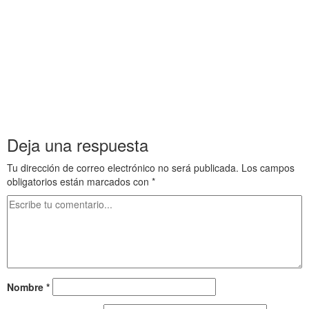
……….
Murallas que no se demolieron Uruguay Murallas que no se demolieron Uruguay
Murallas que no se demolieron Uruguay Murallas que no se demolieron Uruguay
Murallas que no se demolieron Uruguay Murallas que no se demolieron Uruguay
Murallas que no se demolieron Uruguay Murallas que no se demolieron Uruguay
Murallas que no se demolieron Uruguay Murallas que no se demolieron Uruguay
Murallas que no se demolieron Uruguay Murallas que no se demolieron Uruguay
Deja una respuesta
Tu dirección de correo electrónico no será publicada.
Los campos
obligatorios están marcados con
*
Nombre
*