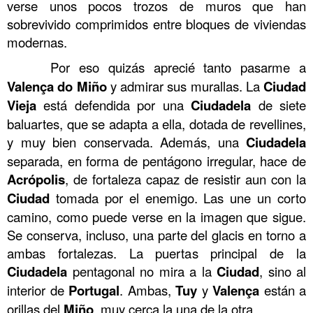
verse unos pocos trozos de muros que han
sobrevivido comprimidos entre bloques de viviendas
modernas.
……….
Por eso quizás aprecié tanto pasarme a
Valença
do
Miño
y admirar sus murallas. La
Ciudad
Vieja
está defendida por una
Ciudadela
de siete
baluartes, que se adapta a ella, dotada de revellines,
y muy bien conservada. Además, una
Ciudadela
separada, en forma de pentágono irregular, hace de
Acrópolis
, de fortaleza capaz de resistir aun con la
Ciudad
tomada por el enemigo. Las une un corto
camino, como puede verse en la imagen que sigue.
Se conserva, incluso, una parte del glacis en torno a
ambas fortalezas. La puertas principal de la
Ciudadela
pentagonal no mira a la
Ciudad
, sino al
interior de
Portugal
. Ambas,
Tuy
y
Valença
están a
orillas del
Miño
, muy cerca la una de la otra.