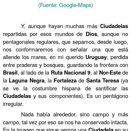
(Fuente: Google-Maps)
……….
……….
Y, aunque hayan muchas más
Ciudadelas
repartidas por esos mundos de
Dios
, aunque no
pentagonales regulares, que sepamos, desde luego,
nos conformaremos con señalar una que está
allende los mares, en mi querido
Uruguay
, perdida
entre praderas y bosques, guardando la frontera con
Brasil
, al lado de la
Ruta
Nacional
9
, al
Nor
-Este
de
la
Laguna
Negra
, la
Fortaleza
de
Santa
Teresa
(ya
se ve la costumbre hispana de santificar las
Ciudadelas
y sus componentes). Es un pentágono
irregular.
……….
Nada había alrededor, sino campo y más
campo, tal vez por eso se nos ha conservado intacta.
En la imagen que sigue vemos una
Ciudadela
en su