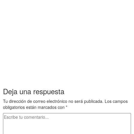
.
.
Murallas y Boulevards en París Murallas y Boulevards en París
Murallas y Boulevards en París Murallas y Boulevards en París
Murallas y Boulevards en París
Murallas y Boulevards en París Murallas y Boulevards en París
Murallas y Boulevards en París Murallas y Boulevards en París
Murallas y Boulevards en París
Murallas y Boulevards en París Murallas y Boulevards en París
Deja una respuesta
Tu dirección de correo electrónico no será publicada.
Los campos
obligatorios están marcados con
*