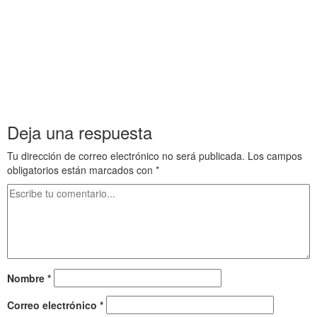
sd fg hj k lñ asd fg h j kl ña s df gh j k lñ as d fg h j kl ñ a s df hj k
l ñ a s d f g h j k l ñ a s d f g hj k lñ as d f g h j k l ñ a s d f gh j
k l ña s d f g hj kl ña s df g h j a sd fg hj k lñ asd fg h j kl ña s df gh j
k lñ as d fg h j kl ñ a s df hj k l ñ a s d f g h j k l ñ a s d f g hj k
lñ as d f g h j k l ñ a s d f gh j k l ña s d f g hj kl ña s df g h j a sd
fg hj k lñ asd fg h j kl ña s df gh j k lñ as d fg h j kl ñ a s df hj k l ñ
a s d f g h j k l ñ a s d f g hj k lñ as d f g h j k l ñ a s d f gh j k l
ña s d f g hj kl ña s df g h j
Deja una respuesta
Tu dirección de correo electrónico no será publicada.
Los campos
obligatorios están marcados con
*
Nombre
*
Correo electrónico
*