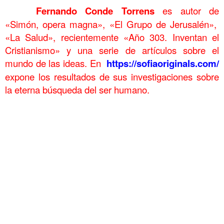
……….
Fernando Conde Torrens
es autor de
«Simón, opera magna», «El Grupo de Jerusalén»,
«La Salud», recientemente «Año 303. Inventan el
Cristianismo» y una serie de artículos sobre el
mundo de las ideas. En
https://sofiaoriginals.com/
expone los resultados de sus investigaciones sobre
la eterna búsqueda del ser humano.
……….
.
.
Nivel 2 Día 4 Nivel 2 Día 4 Nivel 2 Día 4 Nivel 2 Día 4 Nivel 2 Día
4 Nivel 2 Día 4
a sd fg hj k lñ asd fg h j kl ña s df gh j k lñ as d fg h j kl ñ a s df hj
k l ñ a s d f g h j k l ñ a s d f g hj k lñ as d f g h j k l ñ a s d f gh
j k l ña s d f g hj kl ña s df g h j a sd fg hj k lñ asd fg h j kl ña s df gh
j k lñ as d fg h j kl ñ a s df hj k l ñ a s d f g h j k l ñ a s d f g hj
k lñ as d f g h j k l ñ a s d f gh j k l ña s d f g hj kl ña s df g h j a