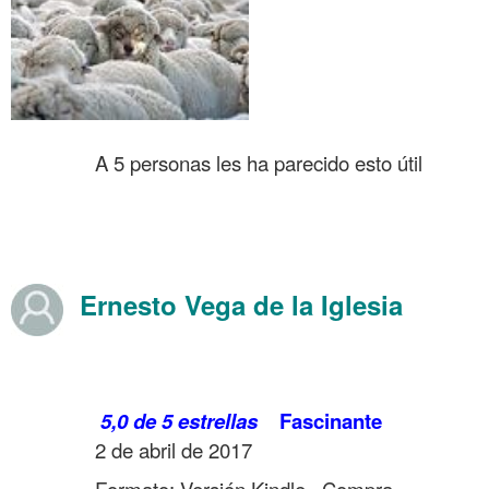
……….
……….
A 5 personas les ha parecido esto útil
.
.
.
Ernesto Vega de la Iglesia
Opiniones en Amazon sobre Año 303 Inventan Cristianismo Agosto
2019
……….
5,0 de 5 estrellas
Fascinante
……….
2 de abril de 2017
……….
Formato: Versión Kindle
Compra