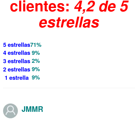
clientes:
4,2 de 5
estrellas
.
5 estrellas
71%
4 estrellas
9%
2%
3 estrellas
9%
2 estrellas
9%
1 estrella
JMMR
Opiniones en Amazon sobre Año 303 Inventan
Cristianismo Agosto 2019
……….