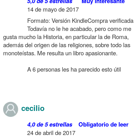
……….
5,0 de 5 estrellas
Muy interesante
……….
14 de mayo de 2017
……….
Formato: Versión Kindle
Compra verificada
……….
Todavía no le he acabado, pero como me
gusta mucho la Historia, en particular la de Roma,
además del origen de las religiones, sobre todo las
monoteístas. Me resulta un libro apasionante.
……….
……….
A 6 personas les ha parecido esto útil
.
.
.
cecilio
……….
4,0 de 5 estrellas
Obligatorio de leer
……….
24 de abril de 2017