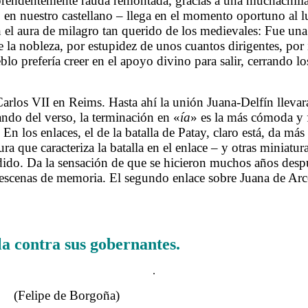
ndentemente rauda remontada, gracias a una muchachilla 
o en nuestro castellano – llega en el momento oportuno al 
 el aura de milagro tan querido de los medievales: Fue una
 la nobleza, por estupidez de unos cuantos dirigentes, por
o prefería creer en el apoyo divino para salir, cerrando los
os VII en Reims. Hasta ahí la unión Juana-Delfín llevará 
ando del verso, la terminación en «
ía
» es la más cómoda y 
 En los enlaces, el de la batalla de Patay, claro está, da má
ura que caracteriza la batalla en el enlace – y otras miniat
dido. Da la sensación de que se hicieron muchos años despu
escenas de memoria. El segundo enlace sobre Juana de Arco 
.
ela contra sus gobernantes.
.
Felipe de Borgoña)