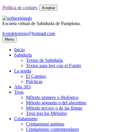
Política de cookies
.
Aceptar
Escuela virtual de Sabiduría de Pamplona.
fcondetorrens@hotmail.com
Menu
Inicio
Sabiduría
Textos de Sabiduría
Textos para leer con el Fondo
La senda
El Camino
Prácticas
Año 303
Tesis
Método primero o filológico
Método segundo o del algoritmo
Método tercero o de las firmas
Tesis tras los Métodos
Cristianismo
Cristianismo antiguo
Cristianismo contemporáneo