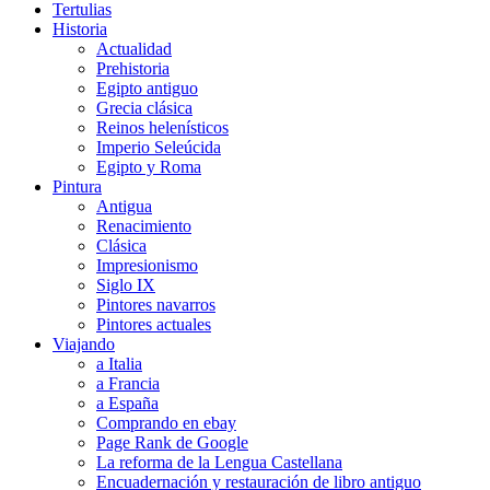
Tertulias
Historia
Actualidad
Prehistoria
Egipto antiguo
Grecia clásica
Reinos helenísticos
Imperio Seleúcida
Egipto y Roma
Pintura
Antigua
Renacimiento
Clásica
Impresionismo
Siglo IX
Pintores navarros
Pintores actuales
Viajando
a Italia
a Francia
a España
Comprando en ebay
Page Rank de Google
La reforma de la Lengua Castellana
Encuadernación y restauración de libro antiguo