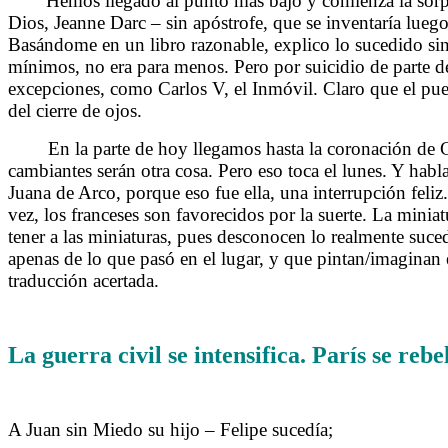
Hemos llegado al punto más bajo y comienza la sorpre
Dios, Jeanne Darc – sin apóstrofe, que se inventaría lueg
Basándome en un libro razonable, explico lo sucedido sin
mínimos, no era para menos. Pero por suicidio de parte de
excepciones, como Carlos V, el Inmóvil. Claro que el puebl
del cierre de ojos.
En la parte de hoy llegamos hasta la coronación de Carl
cambiantes serán otra cosa. Pero eso toca el lunes. Y habl
Juana de Arco, porque eso fue ella, una interrupción feliz.
vez, los franceses son favorecidos por la suerte. La miniat
tener a las miniaturas, pues desconocen lo realmente suce
apenas de lo que pasó en el lugar, y que pintan/imaginan 
traducción acertada.
La guerra civil se intensifica. París se reb
A Juan sin Miedo su hijo – Felipe sucedía; (