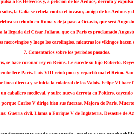
pulsa a los Helvecios y, a petición de los Aeduos, derrota y expulsa
os, la Galia se rebela contra el invasor, amigo de los Aeduos y d
 celebra su triunfo en Roma y deja paso a Octavio, que será August
a la llegada del César Juliano, que en París es proclamado August
s merovingios y luego los carolingios, mientras los vikingos hacen 
7. Comentarios sobre los periodos pasados.
ís, se hace coronar rey en Reims. Le sucede su hijo Roberto. Reye
embellece París. Luis VIII reinó poco y repartió mal el Reino. San 
 línea directa y se inicia la colateral de los Valois. Felipe VI hace
o un caballero medieval, y sufre nueva derrota en Poitiers, cayendo 
porque Carlos V dirige bien sus fuerzas. Mejora de París. Muerte d
áns: Guerra civil. Llama a Enrique V de Inglaterra. Desastre de 
.