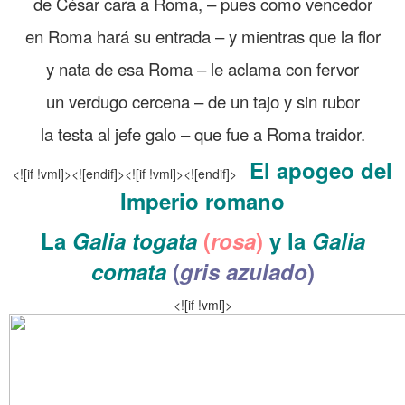
de César cara a Roma, – pues como vencedor
en Roma hará su entrada – y mientras que la flor
y nata de esa Roma – le aclama con fervor
un verdugo cercena – de un tajo y sin rubor
la testa al jefe galo – que fue a Roma traidor.
El apogeo del
<![if !vml]>
<![endif]><![if !vml]>
<![endif]>
Imperio romano
La
Galia togata
(
rosa
)
y la
Galia
comata
(
gris azulado
)
<![if !vml]>