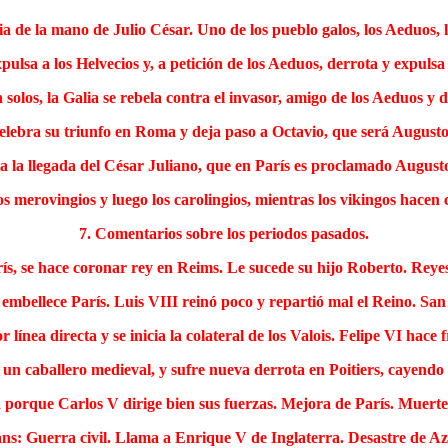
ria de la mano de Julio César. Uno de los pueblo galos, los Aeduos
pulsa a los Helvecios y, a petición de los Aeduos, derrota y expulsa
os, la Galia se rebela contra el invasor, amigo de los Aeduos y d
 celebra su triunfo en Roma y deja paso a Octavio, que será August
a la llegada del César Juliano, que en París es proclamado August
s merovingios y luego los carolingios, mientras los vikingos hacen 
7. Comentarios sobre los periodos pasados.
ís, se hace coronar rey en Reims. Le sucede su hijo Roberto. Reye
embellece París. Luis VIII reinó poco y repartió mal el Reino. San 
 línea directa y se inicia la colateral de los Valois. Felipe VI hace
o un caballero medieval, y sufre nueva derrota en Poitiers, cayendo 
porque Carlos V dirige bien sus fuerzas. Mejora de París. Muerte d
áns: Guerra civil. Llama a Enrique V de Inglaterra. Desastre de 