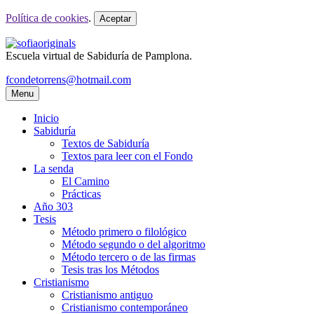
Política de cookies
.
Aceptar
Escuela virtual de Sabiduría de Pamplona.
fcondetorrens@hotmail.com
Menu
Inicio
Sabiduría
Textos de Sabiduría
Textos para leer con el Fondo
La senda
El Camino
Prácticas
Año 303
Tesis
Método primero o filológico
Método segundo o del algoritmo
Método tercero o de las firmas
Tesis tras los Métodos
Cristianismo
Cristianismo antiguo
Cristianismo contemporáneo