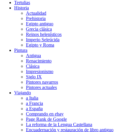
Tertulias
Historia
Actualidad
Prehistoria
Egipto antiguo
Grecia clásica
Reinos helenísticos
Imperio Seleúcida
Egipto y Roma
Pintura
Antigua
Renacimiento
Clásica
Impresionismo
Siglo IX
Pintores navarros
Pintores actuales
Viajando
a Italia
a Francia
a España
Comprando en ebay
Page Rank de Google
La reforma de la Lengua Castellana
Encuadernación y restauración de libro antiguo