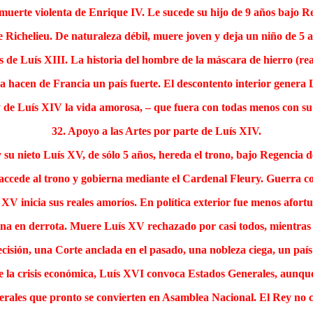
 muerte violenta de Enrique IV. Le sucede su hijo de 9 años bajo 
e Richelieu. De naturaleza débil, muere joven y deja un niño de 5 
s de Luís XIII. La historia del hombre de la máscara de hierro (re
a hacen de Francia un país fuerte. El descontento interior genera
 de Luís XIV la vida amorosa, – que fuera con todas menos con su
32. Apoyo a las Artes por parte de Luís XIV.
su nieto Luís XV, de sólo 5 años, hereda el trono, bajo Regencia de
accede al trono y gobierna mediante el Cardenal Fleury. Guerra co
 XV inicia sus reales amoríos. En política exterior fue menos afort
ina en derrota. Muere Luís XV rechazado por casi todos, mientras 
ecisión, una Corte anclada en el pasado, una nobleza ciega, un país
e la crisis económica, Luís XVI convoca Estados Generales, aunque
enerales que pronto se convierten en Asamblea Nacional. El Rey no c