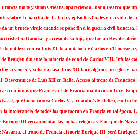
en Francia norte y sitian Orleáns, apareciendo Juana Dearco que inv
ios sobre la marcha del trabajo y episodios finales en la vida de 
da un brusco viraje cuando se pone fin a la guerra civil francesa. 
un triste final familiar y acceso de su hijo, que fue un Rey desabri
de la nobleza contra Luís XI, la ambición de Carlos en Temerario 
de Beaujeu durante la minoría de edad de Carlos VIII. Ínfulas co
o logra vencer y volver a casa. Luís XII hace algunos arreglos y part
1. Desventuras de Luís XII en Italia. Acceso al trono de Francisco 
 casi continuas que Francisco I de Francia mantuvo contra el Emp
isco I, que lucha contra Carlos V y, cuando éste abdica, contra Fe
por la intolerancia de todos los que moran en Francia en tal época.
e Enrique III ven aumentar las luchas religiosas. Enrique de Navarr
 Navarra, al trono de Francia al morir Enrique III; será Enrique