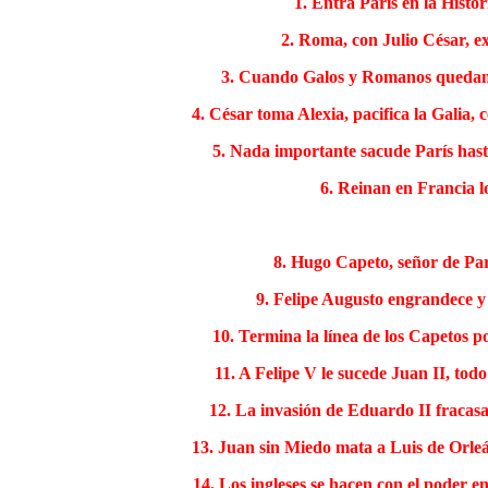
1. Entra París en la Histo
2. Roma, con Julio César, ex
3. Cuando Galos y Romanos quedan sol
4. César toma Alexia, pacifica la Galia,
5. Nada importante sacude París hast
6. Reinan en Francia lo
8. Hugo Capeto, señor de Par
9. Felipe Augusto engrandece y 
10. Termina la línea de los Capetos por
11. A Felipe V le sucede Juan II, tod
12. La invasión de Eduardo II fracasa 
13. Juan sin Miedo mata a Luis de Orle
14. Los ingleses se hacen con el poder 