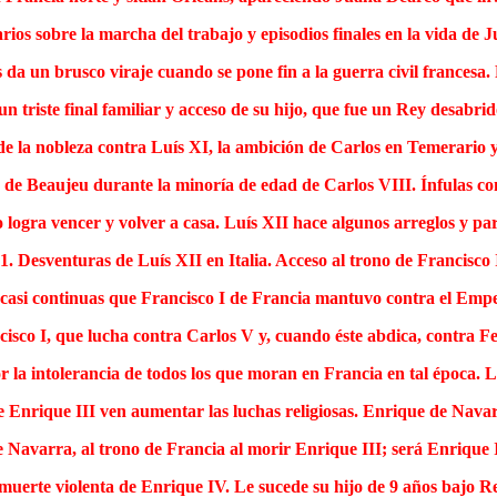
ios sobre la marcha del trabajo y episodios finales en la vida de 
da un brusco viraje cuando se pone fin a la guerra civil francesa. 
un triste final familiar y acceso de su hijo, que fue un Rey desabri
de la nobleza contra Luís XI, la ambición de Carlos en Temerario 
de Beaujeu durante la minoría de edad de Carlos VIII. Ínfulas co
o logra vencer y volver a casa. Luís XII hace algunos arreglos y part
1. Desventuras de Luís XII en Italia. Acceso al trono de Francisco 
 casi continuas que Francisco I de Francia mantuvo contra el Emp
isco I, que lucha contra Carlos V y, cuando éste abdica, contra Fe
por la intolerancia de todos los que moran en Francia en tal época.
e Enrique III ven aumentar las luchas religiosas. Enrique de Navarr
 Navarra, al trono de Francia al morir Enrique III; será Enrique
 muerte violenta de Enrique IV. Le sucede su hijo de 9 años bajo 