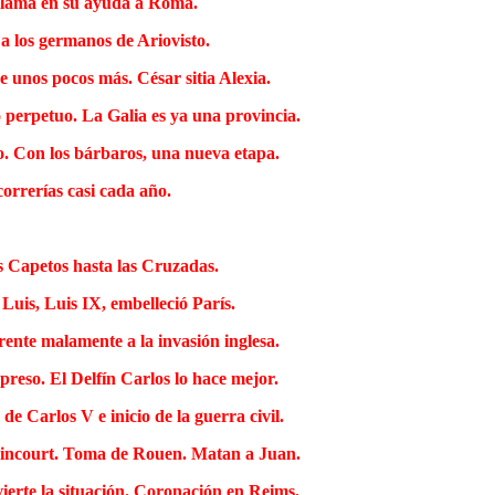
, llama en su ayuda a Roma.
 a los germanos de Ariovisto.
e unos pocos más. César sitia Alexia.
o perpetuo. La Galia es ya una provincia.
o. Con los bárbaros, una nueva etapa.
correrías casi cada año.
s Capetos hasta las Cruzadas.
Luis, Luis IX, embelleció París.
 frente malamente a la invasión inglesa.
preso. El Delfín Carlos lo hace mejor.
e Carlos V e inicio de la guerra civil.
Azincourt. Toma de Rouen. Matan a Juan.
ierte la situación. Coronación en Reims.