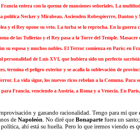
 Francia entera con la quema de mansiones señoriales. La multitud 
na política Necker y Mirabeau. Ascienden Robespierrre, Danton y M
a y el Rey opone su veto. La turba se lo reprocha. En la guerra c
 toma de las Tullerías y el Rey pasa a la Torre del Temple. Masacre 
án su esposa y muchos nobles. El Terror comienza en París; en Franc
al personalidad de Luís XVI, que hubiera sido un perfecto sacrist
es, termina el peligro exterior y se acalla la sublevación de provinc
error. La vida sigue, los nuevos ricos rebelan a la Comuna. Para s
 para Francia, venciendo a Austria, a Roma y a Venecia. En París,
.
mprovisación y ganando racionalidad. Tengo para mí que el 
anos de
Napoleón
. No diré que
Bonaparte
fuera un santo;
 política, ahí está su huella. Pero lo que iremos viendo es 