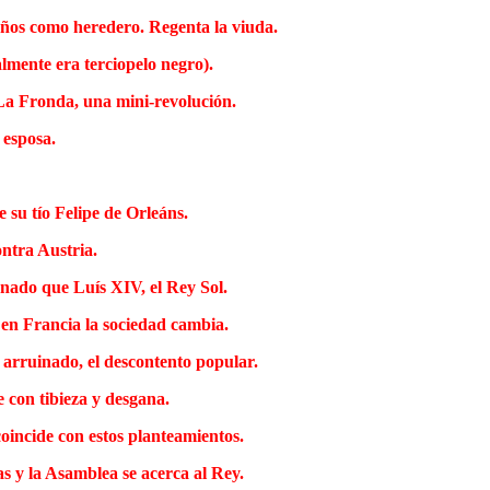
años como heredero. Regenta la viuda.
almente era terciopelo negro).
 La Fronda, una mini-revolución.
 esposa.
 su tío Felipe de Orleáns.
ntra Austria.
unado que Luís XIV, el Rey Sol.
en Francia la sociedad cambia.
 arruinado, el descontento popular.
 con tibieza y desgana.
oincide con estos planteamientos.
as y la Asamblea se acerca al Rey.