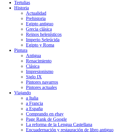
Tertulias
Historia
Actualidad
Prehistoria
Egipto antiguo
Grecia clásica
Reinos helenísticos
Imperio Seleúcida
Egipto y Roma
Pintura
Antigua
Renacimiento
Clásica
Impresionismo
Siglo IX
Pintores navarros
Pintores actuales
Viajando
a Italia
a Francia
a España
Comprando en ebay
Page Rank de Google
La reforma de la Lengua Castellana
Encuadernación y restauración de libro antiguo