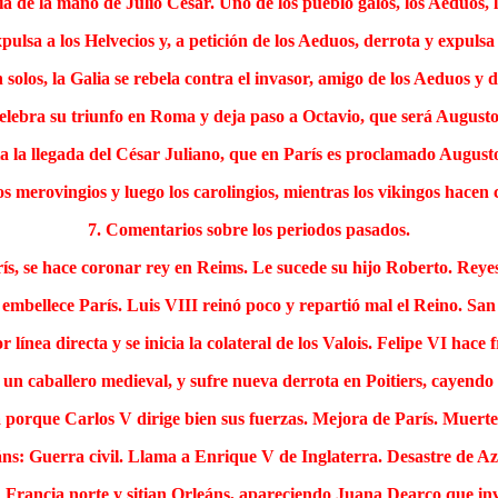
ria de la mano de Julio César. Uno de los pueblo galos, los Aeduos
pulsa a los Helvecios y, a petición de los Aeduos, derrota y expulsa
os, la Galia se rebela contra el invasor, amigo de los Aeduos y d
 celebra su triunfo en Roma y deja paso a Octavio, que será August
a la llegada del César Juliano, que en París es proclamado August
s merovingios y luego los carolingios, mientras los vikingos hacen 
7. Comentarios sobre los periodos pasados.
ís, se hace coronar rey en Reims. Le sucede su hijo Roberto. Reye
embellece París. Luis VIII reinó poco y repartió mal el Reino. San 
 línea directa y se inicia la colateral de los Valois. Felipe VI hace
o un caballero medieval, y sufre nueva derrota en Poitiers, cayendo 
porque Carlos V dirige bien sus fuerzas. Mejora de París. Muerte d
áns: Guerra civil. Llama a Enrique V de Inglaterra. Desastre de 
en Francia norte y sitian Orleáns, apareciendo Juana Dearco que inv