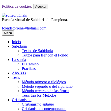
Política de cookies
.
Aceptar
Escuela virtual de Sabiduría de Pamplona.
fcondetorrens@hotmail.com
Menu
Inicio
Sabiduría
Textos de Sabiduría
Textos para leer con el Fondo
La senda
El Camino
Prácticas
Año 303
Tesis
Método primero o filológico
Método segundo o del algoritmo
Método tercero o de las firmas
Tesis tras los Métodos
Cristianismo
Cristianismo antiguo
Cristianismo contemporáneo