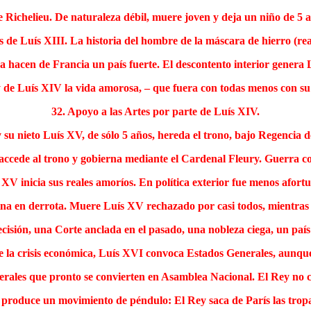
e Richelieu. De naturaleza débil, muere joven y deja un niño de 5 
s de Luís XIII. La historia del hombre de la máscara de hierro (re
a hacen de Francia un país fuerte. El descontento interior genera
 de Luís XIV la vida amorosa, – que fuera con todas menos con su
32. Apoyo a las Artes por parte de Luís XIV.
su nieto Luís XV, de sólo 5 años, hereda el trono, bajo Regencia de
accede al trono y gobierna mediante el Cardenal Fleury. Guerra co
 XV inicia sus reales amoríos. En política exterior fue menos afort
ina en derrota. Muere Luís XV rechazado por casi todos, mientras 
ecisión, una Corte anclada en el pasado, una nobleza ciega, un país
e la crisis económica, Luís XVI convoca Estados Generales, aunque
enerales que pronto se convierten en Asamblea Nacional. El Rey no c
se produce un movimiento de péndulo: El Rey saca de París las trop