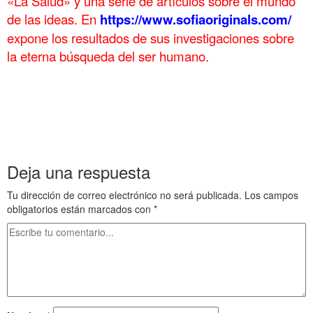
«La Salud» y una serie de artículos sobre el mundo
de las ideas. En
https://www.sofiaoriginals.com/
expone los
resultados de sus investigaciones sobre
la eterna búsqueda del ser humano.
.
Pintores de paisaje olvidados y 2 Pintores de paisaje olvidados y 2 Pintores de paisaje
olvidados y 2 Pintores de paisaje olvidados y 2 Pintores de paisaje olvidados y 2 Pintores
de paisaje olvidados y 2 Pintores de paisaje olvidados y 2 Pintores de paisaje olvidados y
2 Pintores de paisaje olvidados y 2 Pintores de paisaje olvidados y 2
Deja una respuesta
Tu dirección de correo electrónico no será publicada.
Los campos
obligatorios están marcados con
*