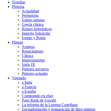
Tertulias
Historia
Actualidad
Prehistoria
Egipto antiguo
Grecia clásica
Reinos helenísticos
Imperio Seleúcida
Egipto y Roma
Pintura
Antigua
Renacimiento
Clásica
Impresionismo
Siglo IX
Pintores navarros
Pintores actuales
Viajando
a Italia
a Francia
a España
Comprando en ebay
Page Rank de Google
La reforma de la Lengua Castellana
Encuadernación y restauración de libro antiguo