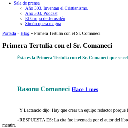
Sala de prensa
Año 303. Inventan el Cristianismo.
Año 303. Podcast
El Grupo de Jerusalén
Simón opera magna
Portada
»
Blog
»
Primera Tertulia con el Sr. Comaneci
Primera Tertulia con el Sr. Comaneci
……….
Ésta es la Primera Tertulia con el Sr. Comaneci que se cel
……….
……….
Rasonu Comaneci
Hace
1 mes
Primera Tert
……….
……….
……….»
Y Lactancio dijo: Hay que crear un equipo redactor porque ha
……….
«RESPUESTA ES: La cita fue inventada por el autor del libro, 
mentir).