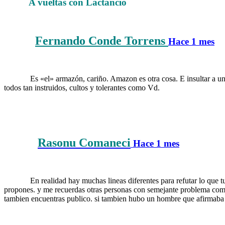
A vueltas con Lactancio
……….
Fernando Conde Torrens
……….
Hace 1 mes
Pr
……….
Es «el» armazón, cariño. Amazon es otra cosa. E insultar a u
todos tan instruidos, cultos y tolerantes como Vd.
Rasonu Comaneci
……….
Hace 1 mes
……….
En realidad hay muchas lineas diferentes para refutar lo que t
propones. y me recuerdas otras personas con semejante problema como
tambien encuentras publico. si tambien hubo un hombre que afirmaba se