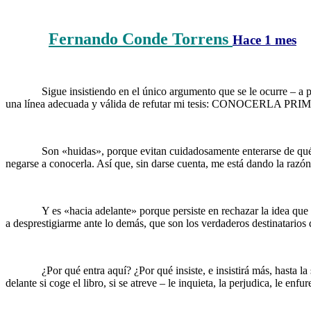
Fernando Conde Torrens
……….
Hace 1 mes
……….
Sigue insistiendo en el único argumento que se le ocurre – a
una línea adecuada y válida de refutar mi tesis: CONOCERLA PRIMER
……….
Son «huidas», porque evitan cuidadosamente enterarse de qué 
negarse a conocerla. Así que, sin darse cuenta, me está dando la razón
……….
Y es «hacia adelante» porque persiste en rechazar la idea que 
a desprestigiarme ante lo demás, que son los verdaderos destinatarios 
……….
¿Por qué entra aquí? ¿Por qué insiste, e insistirá más, hasta 
delante si coge el libro, si se atreve – le inquieta, la perjudica, le e