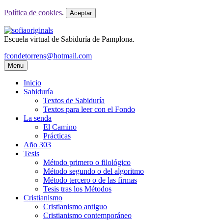
Política de cookies
.
Aceptar
Escuela virtual de Sabiduría de Pamplona.
fcondetorrens@hotmail.com
Menu
Inicio
Sabiduría
Textos de Sabiduría
Textos para leer con el Fondo
La senda
El Camino
Prácticas
Año 303
Tesis
Método primero o filológico
Método segundo o del algoritmo
Método tercero o de las firmas
Tesis tras los Métodos
Cristianismo
Cristianismo antiguo
Cristianismo contemporáneo