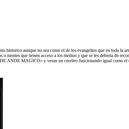
………. Primera Tertulia con el Sr. Comaneci
………. Primera Tertulia con el Sr. Comaneci
tulia con el Sr. Comaneci
sto historico aunque no sea como el de los evangelios que en toda la a
o mentes que tienen acceso a los medios y que se les deberia de recom
LDE ANDE MAGICO» y veran un cerebro funcionando igual como el c