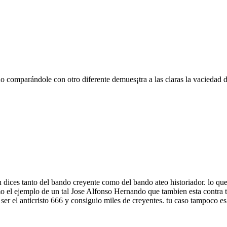
imera Tertulia con el Sr. Comaneci
……….
no comparándole con otro diferente demues¡tra a las claras la vaciedad
……….
……….
……….
u dices tanto del bando creyente como del bando ateo historiador. lo qu
 el ejemplo de un tal Jose Alfonso Hernando que tambien esta contra 
r el anticristo 666 y consiguio miles de creyentes. tu caso tampoco es
……….