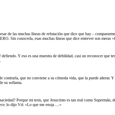
……….
……….
 pesar de las muchas líneas de refutación que dice que hay – compararm
O. Sin conocerla, esas muchas líneas que dice entrever son meras «h
……….
defiendo. Y eso es una muestra de debilidad, casi un reconocer que ten
.
……….
le contraría, que no conviene a su cómoda vida, que la puede alterar. Y
de su soflama.
……….
la saciedad? Porque mi tesis, que Jesucristo es tan real como Supermán, 
nfurece; lo dijo Vd: «Lo que me enoja …»
……….