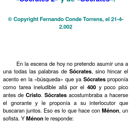
.
© Copyright Fernando Conde Torrens, el 21-4-
2.002
.
Sócrates 3
.
Sócrates 3
.
Sócrates 3
En la escena de hoy no pretendo asumir una a
……….
una todas las palabras de
Sócrates
, sino hincar el
acento en la «búsqueda» que ya
Sócrates
proponía
como tarea ineludible allá por el
400
y poco pico
antes de
Cristo
.
Sócrates
acostumbraba a hacerse
el gnorante y le proponía a su interlocutor que
buscaran juntos. Eso es lo que hace con
Ménon
, un
sofista. Y
Ménon
le responde:
……….