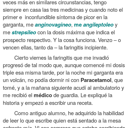
veces más en similares circunstancias, tengo
siempre en casa las tres medicinas y cuando noto el
primer e inconfundible síntoma de picor en la
garganta, me
anginovagineo
,
me
angileptoleo
y
me
strepsileo
con la dosis máxima que indica el
prospecto respectivo. Y la cosa funciona. Venzo – o
vencen ellas, tanto da – la faringitis incipiente.
Cierto viernes la faringitis que me invadió
progresó de tal modo que, aunque comencé mi dosis
triple esa misma tarde, por la noche mi garganta era
un volcán, no podía dormir ni con
Paracetamol
, que
tomé, y a la mañana siguiente acudí al ambulatorio y
me recibió el
médico
de guardia. Le expliqué la
historia y empezó a escribir una receta.
Como antiguo alumno, he adquirido la habilidad
de leer lo que escribe quien está sentado a la mesa
enfrente mía. Vi con sorpresa que estaba escribiendo