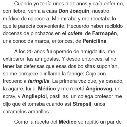
Cuando yo tenía unos diez años y caía enfermo,
con fiebre, venía a casa
Don Joaquín
, nuestro
médico de cabecera. Me miraba y me recetaba lo
que le parecía conveniente. Recuerdo haber recibido
docenas de pinchazos en el
culete
, de
Farmapén
,
una conocida marca, entonces, de
Penicilina
.
A los 20 años fui operado de amigdalitis, me
extirparon las amígdalas. Y desde entonces, al no
tener las defensas que esas dos bolsitas suponían,
se me enrojece e inflama la faringe: Cojo con
frecuencia
faringitis
. La primera vez que, ya casado,
la agarré, fui al
Médico
y me recetó
Anginovag
, un
spray, y
Angileptol
, pastillas. un colega profesor me
dijo que él tomaba cuando así
Strepsil
, unos
caramelos amarillos.
Como la receta del
Médico
se repitió un par de