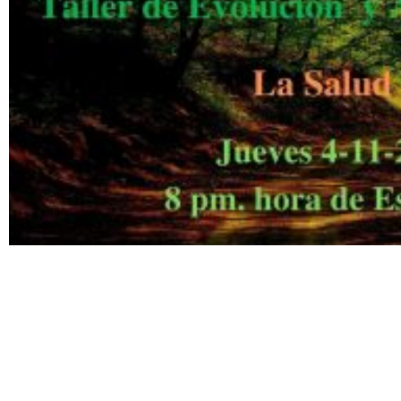
.
.
Taller de Evolución y Autoayuda 18
Aa s df g h j k lñ Taller de Evolución y Autoayuda 18
Ba s df g h j k lñ. Ca s df g h j k lñ. Da s df g h j k lñ. Ea s df g h j k lñ.
Fa s df g h j k lñ. Ga s df g h j k lñ. Ha s df g h j k lñ. Ia s df g h j k lñ.