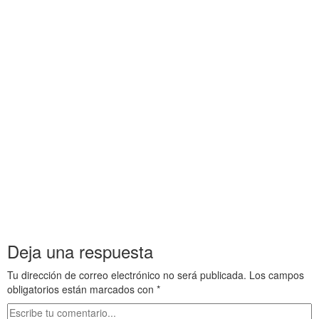
Ha s df g h j k lñ. Ia s df g h j k lñ. Ja s df g h j k lñ. Ka s df g h j k lñ. La
s df g h j k lñ. Aa s df g h j k lñ. Ba s df g h j k lñ. Ca s df g h j k lñ. Da s
df g h j k lñ.
Da s df g h j k lñ.
Taller de Evolución y Autoayuda 23
Ea s df g h j k lñ. Fa s df g h j k lñ. Ga s df g h j k lñ. Ha s df g h j k lñ. Ia
s df g h j k lñ. Ja s df g h j k lñ. Ka s df g h j k lñ. La s df g h j k lñ. Aa s
df g h j k lñ. Ba s df g h j k lñ. Ca s df g h j k lñ. Da s df g h j k lñ. Ea s
df g h j k lñ.
Ea s df g h j k lñ.
Taller de Evolución y Autoayuda 23
Fa s df g h j k lñ. Ga s df g h j k lñ. Ha s df g h j k lñ. Ia s df g h j k lñ. Ja
s df g h j k lñ. Ka s df g h j k lñ. La s df g h j k lñ. Aa s df g h j k lñ. Ba s
df g h j k lñ. Ca s df g h j k lñ. Da s df g h j k lñ. Ea s df g h j k lñ. Fa s df
g h j k lñ.
Deja una respuesta
Tu dirección de correo electrónico no será publicada.
Los campos
obligatorios están marcados con
*