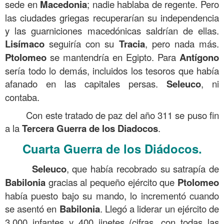
sede en
Macedonia
; nadie hablaba de regente. Pero
las ciudades griegas recuperarían su independencia
y las guarniciones macedónicas saldrían de ellas.
Lisímaco
seguiría con su
Tracia
, pero nada más.
Ptolomeo
se mantendría en Egipto. Para
Antígono
sería todo lo demás, incluidos los tesoros que había
afanado en las capitales persas.
Seleuco
, ni
contaba.
Con este tratado de paz del año 311 se puso fin
a la
Tercera Guerra de los Diadocos
.
Cuarta Guerra de los Diádocos.
Seleuco
, que había recobrado su satrapía de
Babilonia
gracias al pequeño ejército que
Ptolomeo
había puesto bajo su mando, lo incrementó cuando
se asentó en
Babilonia
. Llegó a liderar un ejército de
3.000 infantes y 400 jinetes (cifras, con todas las