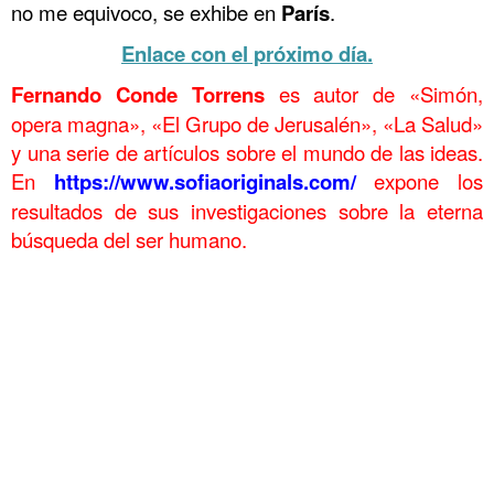
no me equivoco, se exhibe en
París
.
Enlace con el próximo día.
Fernando Conde Torrens
es autor de «Simón,
opera magna», «El Grupo de Jerusalén», «La Salud»
y una serie de artículos sobre el mundo de las ideas.
En
https://www.sofiaoriginals.com/
expone los
resultados de sus investigaciones sobre la eterna
búsqueda del ser humano.
.
. Tercera y Cuarta Guerras de los Diadocos 8 . Tercera y Cuarta
Guerras de los Diadocos 8 . Tercera y Cuarta Guerras de los
Diadocos 8
. Tercera y Cuarta Guerras de los Diadocos 8 . Tercera y Cuarta
Guerras de los Diadocos 8 . Tercera y Cuarta Guerras de los
Diadocos 8
. Tercera y Cuarta Guerras de los Diadocos 8 . Tercera y Cuarta
Guerras de los Diadocos 8 . Tercera y Cuarta Guerras de los