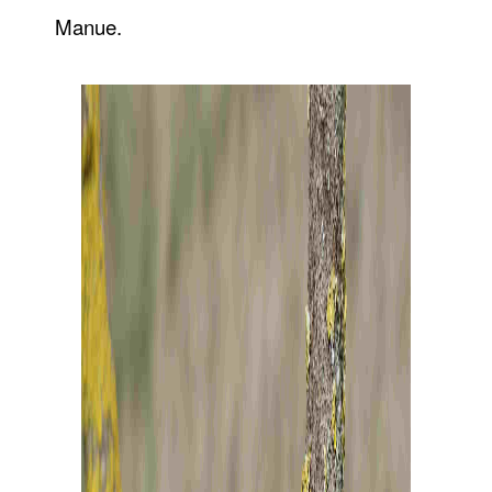
Manue.
……….