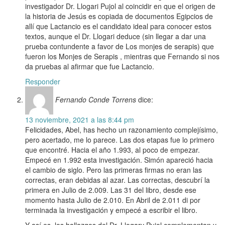
investigador Dr. Llogari Pujol al coincidir en que el origen de
la historia de Jesús es copiada de documentos Egipcios de
allí que Lactancio es el candidato ideal para conocer estos
textos, aunque el Dr. Llogari deduce (sin llegar a dar una
prueba contundente a favor de Los monjes de serapis) que
fueron los Monjes de Serapis , mientras que Fernando si nos
da pruebas al afirmar que fue Lactancio.
Responder
Fernando Conde Torrens
dice:
13 noviembre, 2021 a las 8:44 pm
Felicidades, Abel, has hecho un razonamiento complejísimo,
pero acertado, me lo parece. Las dos etapas fue lo primero
que encontré. Hacia el año 1.993, al poco de empezar.
Empecé en 1.992 esta investigación. Simón apareció hacia
el cambio de siglo. Pero las primeras firmas no eran las
correctas, eran debidas al azar. Las correctas, descubrí la
primera en Julio de 2.009. Las 31 del libro, desde ese
momento hasta Julio de 2.010. En Abril de 2.011 di por
terminada la investigación y empecé a escribir el libro.
Y así es, los hallazgos del Dr. Llogary Pujol complementan y