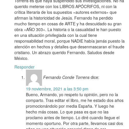
Torrens es que haya suspendido sus investigaciones. No ha
querido meterse con los LIBROS APÓCRIFOS, ni con la
crítica literaria de los supuestos «autores externos» que
afirman la historicidad de Jesús. Fernando ha perdido
mucho tiempo en cosas de ARTE y ha descuidado su gran
obra «AÑO 303». La historia o la casualidad le han puesto
en una situación privilegiada con la cual tiene
responsabilidad moral, porque NADIE había jamás puesto la
atención en hechos y detalles que desenmascaran el fraude
cristiano. Un abrazo querido Fernando. Saludos desde
México.
Responder
Fernando Conde Torrens
dice:
19 noviembre, 2021 a las 3:50 pm
Bueno, Armando, yo respeto tu opinión, pero no la
comparto. Tras editar el libro, me he estado dos años
promocionándolo por media España. Y luego he
hecho más cosas. Lo que pasa es que no las
proclamo antes de tiempo. Lo diré cuando llegue el
momento oportuno. Por otra parte, llevamos casi dos
años en una situación especial digna de ser