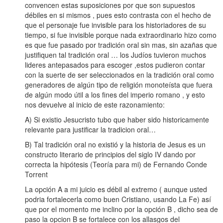
convencen estas suposiciones por que son supuestos
débiles en si mismos , pues esto contrasta con el hecho de
que el personaje fue invisible para los historiadores de su
tiempo, si fue invisible porque nada extraordinario hizo como
es que fue pasado por tradición oral sin mas, sin azañas que
justifiquen tal tradición oral … los Judíos tuvieron muchos
lideres antepasados para escoger ,estos pudieron contar
con la suerte de ser seleccionados en la tradición oral como
generadores de algún tipo de religión monoteísta que fuera
de algún modo útil a los fines del imperio romano , y esto
nos devuelve al inicio de este razonamiento:
A) Si existio Jesucristo tubo que haber sido historicamente
relevante para justificar la tradicion oral…
B) Tal tradición oral no existió y la historia de Jesus es un
constructo literario de principios del siglo IV dando por
correcta la hipótesis (Teoría para mi) de Fernando Conde
Torrent
La opción A a mi juicio es débil al extremo ( aunque usted
podria fortalecerla como buen Cristiano, usando La Fe) así
que por el momento me inclino por la opción B , dicho sea de
paso la opcion B se fortalece con los allasgos del