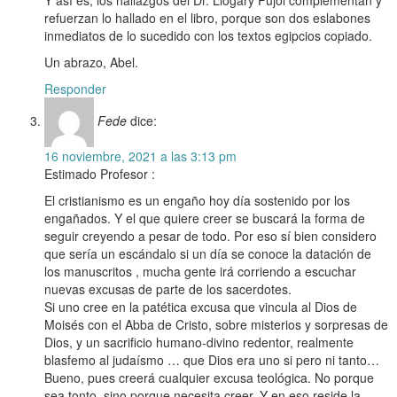
refuerzan lo hallado en el libro, porque son dos eslabones
inmediatos de lo sucedido con los textos egipcios copiado.
Un abrazo, Abel.
Responder
Fede
dice:
16 noviembre, 2021 a las 3:13 pm
Estimado Profesor :
El cristianismo es un engaño hoy día sostenido por los
engañados. Y el que quiere creer se buscará la forma de
seguir creyendo a pesar de todo. Por eso sí bien considero
que sería un escándalo si un día se conoce la datación de
los manuscritos , mucha gente irá corriendo a escuchar
nuevas excusas de parte de los sacerdotes.
Si uno cree en la patética excusa que vincula al Dios de
Moisés con el Abba de Cristo, sobre misterios y sorpresas de
Dios, y un sacrificio humano-divino redentor, realmente
blasfemo al judaísmo … que Dios era uno si pero ni tanto…
Bueno, pues creerá cualquier excusa teológica. No porque
sea tonto, sino porque necesita creer. Y en eso reside la