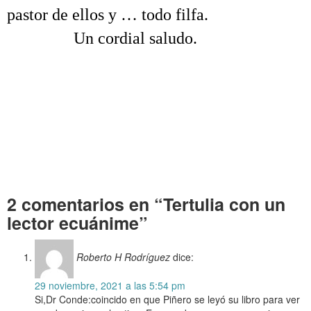
pastor de ellos y … todo filfa.
………
Un cordial saludo.
.
.
.
Tertulia con un lector ecuánime Tertulia con un lector ecuánime Tertulia
con un lector ecuánime Tertulia con un lector ecuánime Tertulia con un
lector ecuánime
T
ertulia con un lector ecuánime Tertulia con un lector ecuánime Tertulia
con un lector ecuánime
2 comentarios en “Tertulia con un
lector ecuánime”
Roberto H Rodríguez
dice:
29 noviembre, 2021 a las 5:54 pm
Si,Dr Conde:coincido en que Piñero se leyó su libro para ver