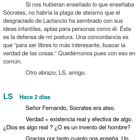
……….
Si nos hubieran enseñado lo que enseñaba
Sócrates, no habría la plaga de ateísmo que el
desgraciado de Lactancio ha sembrado con sus
ideas infantíles, aptas para personas como él. Ésta
es la defensa de mi postura. Una concordancia es
que “para ser libres lo más interesante, buscar la
verdad de las cosas.“ Quedémonos pues con eso en
común.
……….
Otro abrazo, LS, amigo.
LS
Hace 2 días
Tertulia sobre si Sócrates era ateo y si hay Dios
……….
Señor Fernando, Socrates era ateo.
……….
Verdad = existencia real y efectiva de algo.
¿Dios es algo real ? ¿O es un invento del hombre?
……….
Gracias por tanto cuanto nos enseña. Un