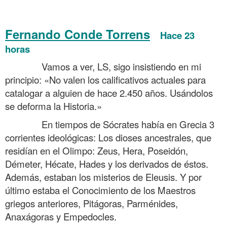
.
Fernando Conde Torrens
Hace 23
horas
Tertulia sobre si Sócrates era ateo y si hay Dios
……….
Vamos a ver, LS, sigo insistiendo en mi
principio: «No valen los calificativos actuales para
catalogar a alguien de hace 2.450 años. Usándolos
se deforma la Historia.»
……….
En tiempos de Sócrates había en Grecia 3
corrientes ideológicas: Los dioses ancestrales, que
residían en el Olimpo: Zeus, Hera, Poseidón,
Démeter, Hécate, Hades y los derivados de éstos.
Además, estaban los misterios de Eleusis. Y por
último estaba el Conocimiento de los Maestros
griegos anteriores, Pitágoras, Parménides,
Anaxágoras y Empedocles.