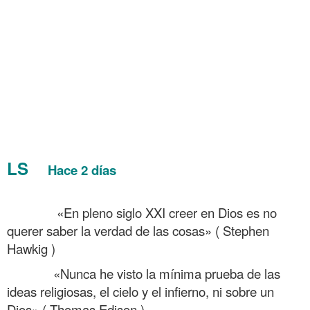
Tertulia sobre si Sócrates era ateo y si hay Dios
.
.
.
LS
Hace 2 días
Tertulia sobre si Sócrates era
ateo y si hay Dios
……….
«En pleno siglo XXI creer en Dios es no
querer saber la verdad de las cosas» ( Stephen
Hawkig )
……….
«Nunca he visto la mínima prueba de las
ideas religiosas, el cielo y el infierno, ni sobre un
Dios» ( Thomas Edison )