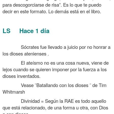
para descogorciarse de risa”. Es lo que te puedo
decir en este formato. Lo demás está en el libro.
LS Hace 1 día
Tertulia sobre si Sócrates era ateo y si hay
Dios
……….
Sócrates fue llevado a juicio por no honrar a
los dioses atenienses .
……….
El ateísmo no es una cosa nueva, viene de
lejos cuando se quieren imponer por la fuerza a los
dioses inventados.
……….
Vease ¨Batallando con los dioses ¨ de Tim
Whitmarsh
……….
Divinidad = Según la RAE es todo aquello
que está relacionado, de una forma u otra, con Dios
o con dioses.