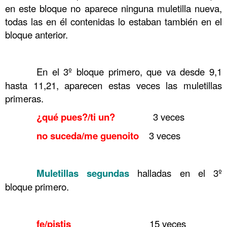
en este bloque no aparece ninguna muletilla nueva,
todas las en él contenidas lo estaban también en el
bloque anterior.
……….
……….
En el 3º bloque primero, que va desde 9,1
hasta 11,21, aparecen estas veces las muletillas
primeras.
……….
¿qué pues?/ti un?
3 veces
……….
no suceda/me guenoito
3 veces
……….
……….
Muletillas
segundas
halladas en el 3º
bloque primero.
……….
……….
fe/pistis
15 veces