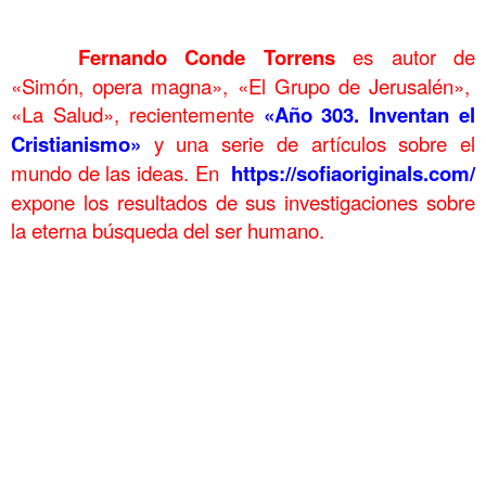
……….
……….
Fernando Conde Torrens
es autor de
«Simón, opera magna», «El Grupo de Jerusalén»,
«La Salud», recientemente
«Año 303. Inventan el
Cristianismo»
y una serie de artículos sobre el
mundo de las ideas. En
https://sofiaoriginals.com/
expone los resultados de sus investigaciones sobre
la eterna búsqueda del ser humano.
……….
Tesis 37 Algoritmo Romanos primera iteración Tesis 37 Algoritmo Romanos primera
iteración Tesis 37 Algoritmo Romanos primera iteración Tesis 37 Algoritmo Romanos
primera iteración
Tesis 37 Algoritmo Romanos primera iteraciónTesis 37 Algoritmo Romanos primera
iteración Tesis 37 Algoritmo Romanos primera iteración Tesis 37 Algoritmo Romanos
primera iteración
Tesis 37 Algoritmo Romanos primera iteración Tesis 37 Algoritmo Romanos primera
iteración Tesis 37 Algoritmo Romanos primera iteración Tesis 37 Algoritmo Romanos