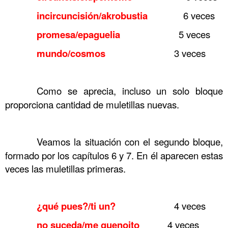
……….
incircuncisión/akrobustia
6 veces
……….
promesa/epaguelia
5 veces
……….
mundo/cosmos
3 veces
……….
……….
Como se aprecia, incluso un solo bloque
proporciona cantidad de muletillas nuevas.
……….
……….
Veamos la situación con el segundo bloque,
formado por los capítulos 6 y 7. En él aparecen estas
veces las muletillas primeras.
……….
……….
¿qué pues?/ti un?
4 veces
……….
no suceda/me guenoito
4 veces