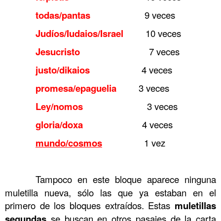
……….
todas/pantas
9 veces
……….
Judíos/Iudaios/Israel
10 veces
……….
Jesucristo
7 veces
……….
justo/dikaios
4 veces
……….
promesa/epaguelia
3 veces
……….
Ley/nomos
3 veces
……….
gloria/doxa
4 veces
……….
mundo/cosmos
1 vez
……….
……….
Tampoco en este bloque aparece ninguna
muletilla nueva, sólo las que ya estaban en el
primero de los bloques extraídos. Estas
muletillas
segundas
se buscan en otros pasajes de la carta