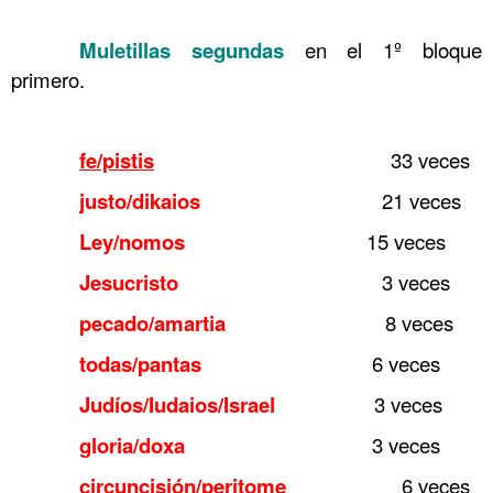
……….
……….
Muletillas segundas
en el 1º bloque
primero.
……….
……….
fe/pistis
33 veces
……….
justo/dikaios
21 veces
……….
Ley/nomos
15 veces
……….
Jesucristo
3 veces
……….
pecado/amartia
8 veces
……….
todas/pantas
6 veces
……….
Judíos/Iudaios/Israel
3 veces
……….
gloria/doxa
3 veces
……….
circuncisión/peritome
6 veces