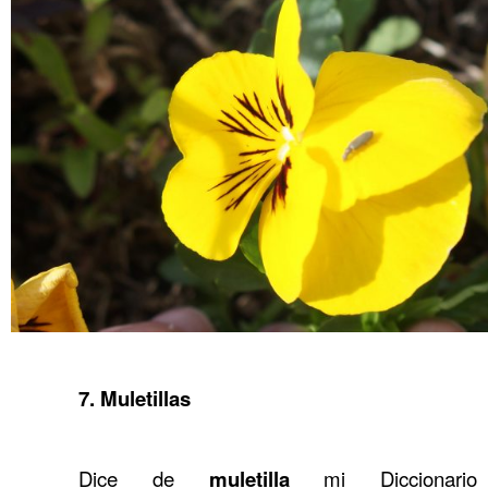
…
…….
.
……….
7. Muletillas
……….
……….
Dice de
muletilla
mi Diccionario