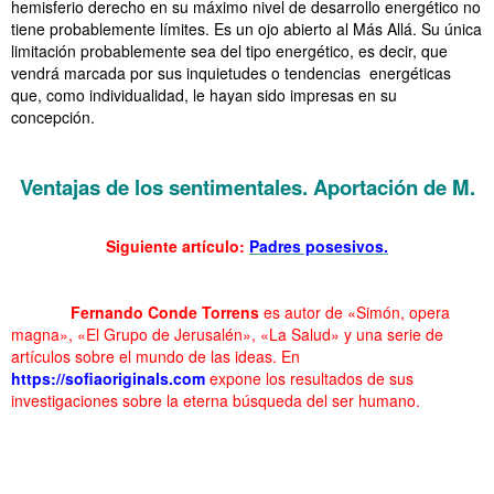
hemisferio derecho en su máximo nivel de desarrollo energético no
tiene probablemente límites. Es un ojo abierto al Más Allá. Su única
limitación probablemente sea del tipo energético, es decir, que
vendrá marcada por sus inquietudes o tendencias energéticas
que, como individualidad, le hayan sido impresas en su
concepción.
………..
Ventajas de los sentimentales
Ventajas de los sentimentales.
Aportación de M.
Ventajas de los sentimentales
Siguiente artículo:
Padres posesivos.
……….
Ventajas de los sentimentales
……….
Fernando Conde Torrens
es autor de «Simón, opera
magna», «El Grupo de Jerusalén», «La Salud» y una serie de
artículos sobre el mundo de las ideas. En
https://sofiaoriginals.com
expone los resultados de sus
investigaciones sobre la eterna búsqueda del ser humano.
……….
Ventajas de los sentimentales
……….
Ventajas de los sentimentales