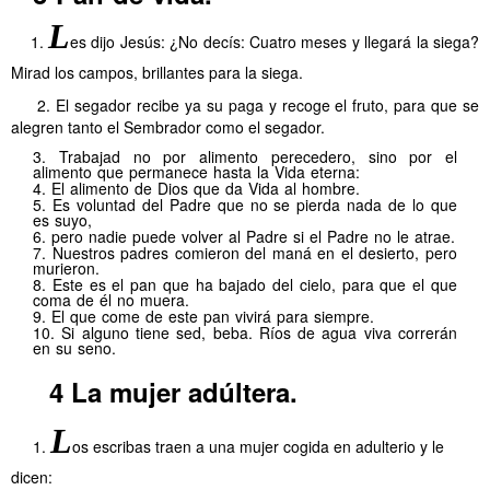
L
1.
es dijo Jesús: ¿No decís: Cuatro meses y llegará la siega?
Mirad los campos, brillantes para la siega.
2. El segador recibe ya su paga y recoge el fruto, para que se
alegren tanto el Sembrador como el segador.
3.
Trabajad no por alimento perecedero, sino por el
alimento que permanece hasta la Vida eterna:
4.
El alimento de Dios que da Vida al hombre.
5.
Es voluntad del Padre que no se pierda nada de lo que
es suyo,
6.
pero nadie puede volver al Padre si el Padre no le atrae.
7.
Nuestros padres comieron del maná en el desierto, pero
murieron.
8.
Este es el pan que ha bajado del cielo, para que el que
coma de él no muera.
9.
El que come de este pan vivirá para siempre.
10.
Si alguno tiene sed, beba. Ríos de agua viva correrán
en su seno.
Juan Original
4
La mujer adúltera.
L
1.
os escribas traen a
una mujer cogida en adulterio y le
dicen: