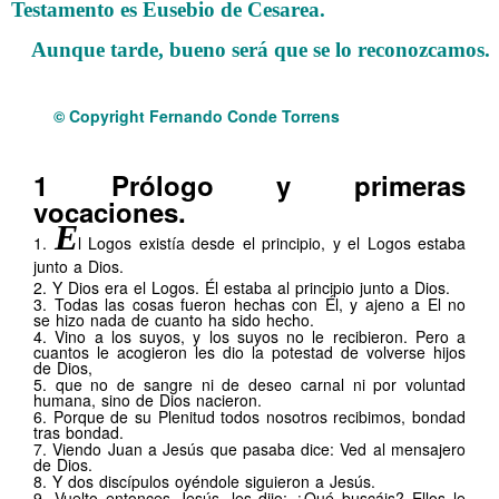
Testamento es Eusebio de Cesarea.
Aunque tarde, bueno será que se lo reconozcamos.
Juan Original
© Copyright Fernando Conde Torrens
Juan Original
.
1
Prólogo y primeras
vocaciones.
Juan Original
E
1.
l Logos existía desde el principio, y el Logos estaba
junto a Dios.
2. Y Dios era el Logos. Él estaba al principio junto a Dios.
3. Todas las cosas fueron hechas con Él, y ajeno a El no
se hizo nada de cuanto ha sido hecho.
4. Vino a los suyos, y los suyos no le recibieron. Pero a
cuantos le acogieron les dio la potestad de volverse hijos
de Dios,
5. que no de sangre ni de deseo carnal ni por voluntad
humana, sino de Dios nacieron.
6. Porque de su Plenitud todos nosotros recibimos, bondad
tras bondad.
7. Viendo Juan a Jesús que pasaba dice: Ved al mensajero
de Dios.
8. Y dos discípulos oyéndole siguieron a Jesús.
9. Vuelto entonces Jesús, les dijo: ¿Qué buscáis? Ellos le