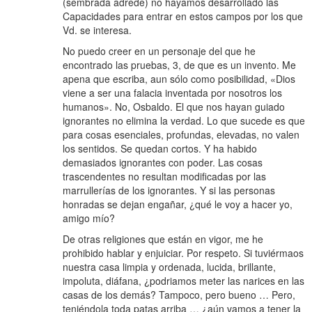
(sembrada adrede) no hayamos desarrollado las
Capacidades para entrar en estos campos por los que
Vd. se interesa.
No puedo creer en un personaje del que he
encontrado las pruebas, 3, de que es un invento. Me
apena que escriba, aun sólo como posibilidad, «Dios
viene a ser una falacia inventada por nosotros los
humanos». No, Osbaldo. El que nos hayan guiado
ignorantes no elimina la verdad. Lo que sucede es que
para cosas esenciales, profundas, elevadas, no valen
los sentidos. Se quedan cortos. Y ha habido
demasiados ignorantes con poder. Las cosas
trascendentes no resultan modificadas por las
marrullerías de los ignorantes. Y si las personas
honradas se dejan engañar, ¿qué le voy a hacer yo,
amigo mío?
De otras religiones que están en vigor, me he
prohibido hablar y enjuiciar. Por respeto. Si tuviérmaos
nuestra casa limpia y ordenada, lucida, brillante,
impoluta, diáfana, ¿podriamos meter las narices en las
casas de los demás? Tampoco, pero bueno … Pero,
teniéndola toda patas arriba … ¿aún vamos a tener la