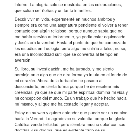
interno. La alegría sólo se mostraba en las celebraciones,
que solían ser ñoñas y un tanto infantiles.
Decidí vivir mi vida, experimenté en muchos ámbitos y
siempre era como una asignatura pendiente el volver a tener
contacto con algún religioso, porque aunque sabía que no
me había servido anteriormente, yo podía estar equivocado
y Jesús era la verdad. Hasta el punto de que he comenzado
los estudios en Teologia, pero algo me chirría a falso, no sé,
era una incomodidad sutil que se convertía al tiempo en
aversión.
Su libro, su investigación, me ha turbado, y me siento
perplejo ante algo que de otra forma yo intuía en el fondo de
mi corazón. Ahora de la turbación he pasado al
desconcierto, en cierta forma porque he de resetear mis
creencias, ya que sé que mi parte espiritual domina mi vida y
mi concepción del mundo. Es un trabajo que he hecho hacia
mí mismo, y al que me ha costado llegar y aceptar.
Estoy en su web y quiero entender que puede ser un camino
hacia la Verdad. Le agradezco su valentía, porque la Iglesia
Católica vende felicidad, pero siembra mucho dolor con sus
doctrina y su dogma, que es evidente fruto de su