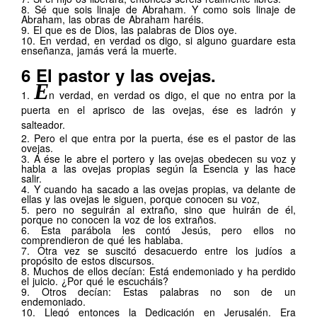
8.
Sé que sois linaje de Abraham. Y como sois linaje de
Abraham, las obras de Abraham haréis.
9.
El que es de Dios, las palabras de Dios oye.
10.
En verdad, en verdad os digo, si alguno guardare esta
enseñanza, jamás verá la muerte.
.
6
El pastor y las ovejas.
E
1.
n verdad, en verdad os
digo, el que no entra por la
puerta en el aprisco de las ovejas, ése es ladrón y
salteador.
2.
Pero el que entra por la puerta, ése es el pastor de las
ovejas.
3.
A ése le abre el portero y las ovejas obedecen su voz y
habla a las ovejas propias según la Esencia y las hace
salir.
4.
Y cuando ha sacado a las ovejas propias, va delante de
ellas y las ovejas le siguen, porque conocen su voz,
5.
pero no seguirán al extraño, sino que huirán de él,
porque no conocen la voz de los extraños.
6.
Esta parábola les contó Jesús, pero ellos no
comprendieron de qué les hablaba.
7.
Otra vez se suscitó desacuerdo entre los judíos a
propósito de estos discursos.
8.
Muchos de ellos decían: Está endemoniado y ha perdido
el juicio. ¿Por qué le escucháis?
9.
Otros decían: Estas palabras no son de un
endemoniado.
10.
Llegó entonces la Dedicación en Jerusalén. Era