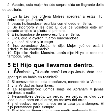
2.
Maestro, esta mujer ha sido sorprendida en flagrante delito
de adulterio.
3.
En la Ley nos ordena Moisés apedrear a éstas. Tú,
sobre esto ¿qué dices?
4.
Jesús inclinándose, escribía con el dedo en tierra.
5.
Se incorporó y les dijo: El que de vosotros esté sin
pecado arrójele la piedra el primero.
6.
E inclinándose de nuevo escribía en tierra.
7.
Ellos, que le oyeron, fueron marchándose,
8.
y quedó él solo y la mujer.
9.
Incorporándose Jesús, le dijo: Mujer ¿dónde están?
¿Nadie te ha condenado?
10.
Dijo ella: Nadie, Maestro. Jesús dijo: Ni yo te condeno
tampoco. Vete.
.
5
El Hijo que llevamos dentro.
D
1.
ecíanle: ¿Tú quién
eres? Les dijo Jesús: Ante todo,
¿por qué os hablo en realidad?
2.
Si perseveráis en esta enseñanza, conoceréis la Verdad
3.
y la Verdad os hará libres.
4.
Le respondieron: Somos linaje de Abraham y jamás
servimos a nadie.
5.
Respondióles Jesús: En verdad, en verdad os digo que
todo el que obra en el error, es esclavo del error,
6.
y el esclavo no permanece en la casa para siempre. El
hijo permanece para siempre.
7.
Si el hijo os liberara, entonces seréis realmente libres.