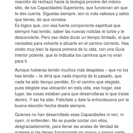
reacción de rechazo hacia la teología provine del mismo
sitio, de tus Capacidades Superiores, que funcionan sin que
te des cuenta. Síguelas siempre, son lo más valiosos y sabio
que tienes, de que constas.
Es lógico que, con esa fuerte componente espiritual que
siempre has tenido, saber las nuevas noticias te turbe y te
desconcierte. Pero eso debe durar un tiempo limitado, el que
necesites para volverte a situarte en el camino correcto. Has
vivido muy bien la época primera de tu vida, con una Guía
interior potente, que te indicaba los caminos que no eran
para ti.
Aunque hubieras tenido muchos más despistes – que no los
has tenido – te diría que nada importa de lo pasado, que
nada ha sido tiempo perdido. En el camino que elegiste,
pues elegiste esa ubicación en esta vida, ese hogar, ese
lugar, las cosas estaban para que desarrollaras lo que traías
dentro. Y así ha sido. Felicítate y date la enhorabuena por la
buena elección hecha desde siempre.
Quienes no han desarrollado esas Capacidades ni ven, ni
oyen, ni entienden. No se puede contar con ellos,
desgraciadamente, para llenar las ansias de Verdad de
quienes sí las tienen funcionando en mayor o menor parte.