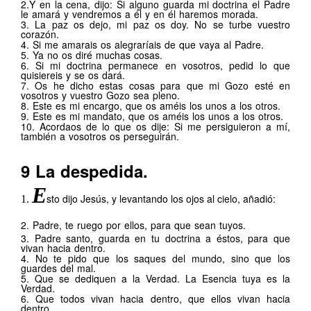
2.Y
en la cena, dijo: Si alguno guarda mi doctrina el Padre
le amará y vendremos a él y en él haremos morada.
3.
La paz os dejo, mi paz os doy. No se turbe vuestro
corazón.
4.
Si me amarais os alegraríais de que vaya al Padre.
5.
Ya no os diré muchas cosas.
6.
Si mi doctrina permanece en vosotros, pedid lo que
quisiereis y se os dará.
7.
Os he dicho estas cosas para que mi Gozo esté en
vosotros y vuestro Gozo sea pleno.
8.
Este es mi encargo, que os améis los unos a los otros.
9.
Este es mi mandato, que os améis los unos a los otros.
10.
Acordaos de lo que os dije: Si me persiguieron a mí,
también a vosotros os perseguirán.
.
9
La despedida.
E
sto dijo Jesús, y levantando los ojos al cielo, añadió:
1.
2.
Padre, te ruego por ellos, para que sean tuyos.
3.
Padre santo, guarda en tu doctrina a éstos, para que
vivan hacia dentro.
4.
No te pido que los saques del mundo, sino que los
guardes del mal.
5.
Que se dediquen a la Verdad. La Esencia tuya es la
Verdad.
6.
Que todos vivan hacia dentro, que ellos vivan hacia
dentro.