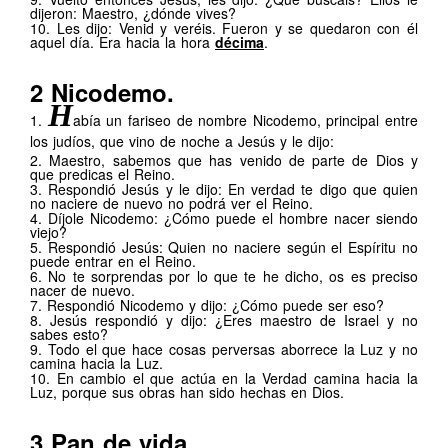
dijeron: Maestro, ¿dónde vives?
10. Les dijo: Venid y veréis. Fueron y se quedaron con él
aquel día. Era hacia la hora
décima
.
.
.
Juan Original
Juan Original
2 Nicodemo.
H
1.
abía un fariseo de nombre Nicodemo, principal entre
los judíos, que vino de noche a Jesús y le dijo:
2. Maestro, sabemos que has venido de parte de Dios y
que predicas el Reino.
3. Respondió Jesús y le dijo: En verdad te digo que quien
no naciere de nuevo no podrá ver el Reino.
4. Díjole Nicodemo: ¿Cómo puede el hombre nacer siendo
viejo?
5. Respondió Jesús: Quien no naciere según el Espíritu no
puede entrar en el Reino.
6. No te sorprendas por lo que te he dicho, os es preciso
nacer de nuevo.
7. Respondió Nicodemo y dijo: ¿Cómo puede ser eso?
8. Jesús respondió y dijo: ¿Eres maestro de Israel y no
sabes esto?
9. Todo el que hace cosas perversas aborrece la Luz y no
camina hacia la Luz.
10. En cambio el que actúa en la Verdad camina hacia la
Luz, porque sus obras han sido hechas en Dios.
………..
Juan Original
3
Pan de vida.
Juan Original