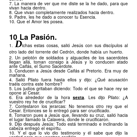
7.
La manera de ver que me diste se la he dado, para que
vivan hacia dentro.
8.
Que vivan completamente realizados hacia dentro.
9.
Padre, les he dado a conocer tu Esencia.
10.
Que el Amor les posea.
.
.
10 La Pasión.
D
1.
ichas estas cosas,
salió Jesús con sus discípulos al
otro lado del torrente del Cedrón, donde había un huerto.
2.
Un pelotón de soldados y alguaciles de los sacerdotes
llegan allá, toman consigo a Jesús y lo conducen atado
ante Caifás, el Sumo Sacerdote.
3.
Conducen a Jesús desde Caifás al Pretorio. Era muy de
mañana.
4.
Salió Pilato fuera hasta ellos y dijo: ¿Qué acusación
traéis contra este hombre?
5.
Los judíos gritaban diciendo: Todo el que se hace rey se
opone al Cesar.
6.
Era alrededor de la hora
sexta
. Les dijo Pilato: ¿A
vuestro rey he de crucificar?
7.
Contestaron los jerarcas: No tenemos otro rey que el
Cesar. Entonces se lo entregó para ser crucificado.
8.
Tomaron pues a Jesús que, llevando su cruz, salió hacia
el lugar llamado la Calavera, donde le crucificaron.
9.
Dijo después Jesús: Todo está terminado e inclinando la
cabeza entregó el espíritu.
10.
Y el que lo vio dio testimonio y él sabe que dijo la
verdad para que vosotros confiéis.