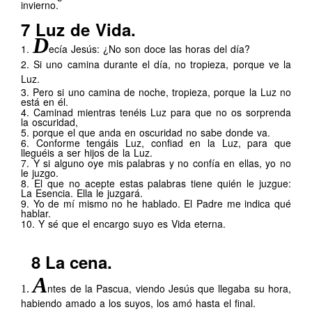
invierno.
.
7 Luz de Vida.
D
1.
ecía
Jesús: ¿No son doce las horas del día?
2.
Si uno camina durante el día, no tropieza, porque ve la
Luz.
3.
Pero si uno camina de noche, tropieza, porque la Luz no
está en él.
4.
Caminad mientras tenéis Luz para que no os sorprenda
la oscuridad,
5.
porque el que anda en oscuridad no sabe donde va.
6.
Conforme tengáis Luz, confiad en la Luz, para que
lleguéis a ser hijos de la Luz.
7.
Y si alguno oye mis palabras y no confía en ellas, yo no
le juzgo.
8.
El que no acepte estas palabras tiene quién le juzgue:
La Esencia. Ella le juzgará.
9.
Yo de mí mismo no he hablado. El Padre me indica qué
hablar.
10.
Y sé que el encargo suyo es Vida eterna.
.
8 La cena.
A
ntes de la Pascua,
viendo Jesús que llegaba su hora,
1.
habiendo amado a los suyos, los amó hasta el final.