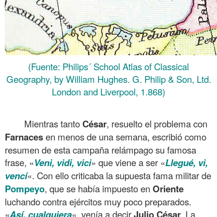
(Fuente: Philips´ School Atlas of Classical
Geography, by William Hughes. G. Philip & Son, Ltd.
London and Liverpool, 1.868)
.
Mientras tanto
César
, resuelto el problema con
Farnaces
en menos de una semana, escribió como
resumen de esta campaña relámpago su famosa
frase, «
Veni, vidi, vici
» que viene a ser «
Llegué, vi,
vencí
«. Con ello criticaba la supuesta fama militar de
Pompeyo
, que se había impuesto en
Oriente
luchando contra ejércitos muy poco preparados.
«
Así, cualquiera
«, venía a decir
Julio César
. La