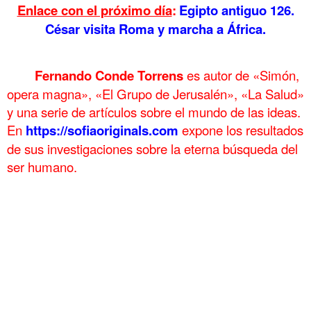
Enlace con el próximo día
:
Egipto antiguo 126.
César visita Roma y marcha a África.
.
Fernando Conde Torrens
es autor de «Simón,
opera magna», «El Grupo de Jerusalén», «La Salud»
y una serie de artículos sobre el mundo de las ideas.
En
https://sofiaoriginals.com
expone los
resultados
de sus investigaciones sobre la eterna búsqueda del
ser humano.
.
Egipto Antiguo 125 Julio César y Farnaces en la Cólquida Egipto
Antiguo 125 Julio César y Farnaces en la Cólquida Egipto Antiguo 125
Julio César y Farnaces en la Cólquida
Egipto Antiguo 125 Julio César y Farnaces en la Cólquida Egipto
Antiguo 125 Julio César y Farnaces en la Cólquida Egipto Antiguo 125
Julio César y Farnaces en la Cólquida
Egipto Antiguo 125 Julio César y Farnaces en la Cólquida Egipto