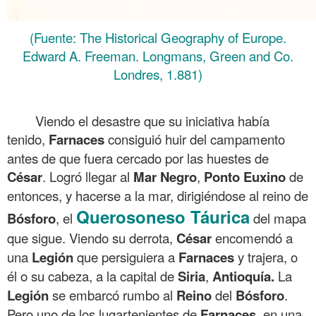
(Fuente: The Historical Geography of Europe.
Edward A. Freeman. Longmans, Green and Co.
Londres, 1.881
)
.
Viendo el desastre que su iniciativa había
tenido,
Farnaces
consiguió huir del campamento
antes de que fuera cercado por las huestes de
César
. Logró llegar al
Mar
Negro
,
Ponto Euxino
de
entonces, y hacerse a la mar, dirigiéndose al reino de
Querosoneso
Táurica
Bósforo
, el
del mapa
que sigue. Viendo su derrota,
César
encomendó a
una
Legión
que persiguiera a
Farnaces
y trajera, o
él o su cabeza, a la capital de
Siria
,
Antioquía.
La
Legión
se embarcó rumbo al
Reino
del
Bósforo
.
Pero uno de los lugartenientes de
Farnaces
, en una